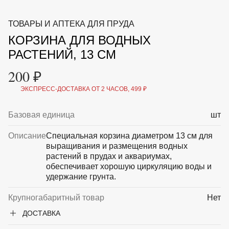
ВКА И
ДЕРЖАТЕЛИ
МАЛАЯ МЕХАНИЗАЦИЯ
ТОВАРЫ И АПТЕКА ДЛЯ ПРУДА
+7 (495) 197 87
УХОД
ОТПУГИВАТЕЛИ ОТ ПТИЦ, НАСЕКОМЫХ И
87
КОРЗИНА ДЛЯ ВОДНЫХ
ГРЫЗУНОВ
САДОВАЯ ОДЕЖДА И ОБУВЬ
РАСТЕНИЙ, 13 СМ
САДОВЫЙ ИНСТРУМЕНТ
СЕМЕНА
200 ₽
СРЕДСТВА ЗАЩИТЫ РАСТЕНИЙ И УДОБРЕНИЯ
ТОВАРЫ ДЛЯ БАНЬ И САУН
ЭКСПРЕСС-ДОСТАВКА ОТ 2 ЧАСОВ, 499 ₽
ТОВАРЫ ДЛЯ ПОЛИВА
ТОВАРЫ ДЛЯ ТУРИЗМА И ПИКНИКА
Базовая единица
шт
ТОВАРЫ И АПТЕКА ДЛЯ ПРУДА
ХОЗ ТОВАРЫ
Описание
Специальная корзина диаметром 13 см для
выращивания и размещения водных
Sale
Новинки
Акции
растений в прудах и аквариумах,
обеспечивает хорошую циркуляцию воды и
удержание грунта.
Крупногабаритный товар
Нет
ДОСТАВКА