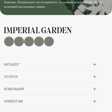
Нажимая «Подписаться» вы соглашаетесь с условиями использования сайта и
политикой персональных данных
MAX
Дзен
YouTube
rutube
Telegram
Показать/скрыть 
КАТАЛОГ
Показать/скрыть 
УСЛУГИ
Показать/скрыть 
КОМПАНИЯ
Показать/скрыть 
КЛИЕНТАМ