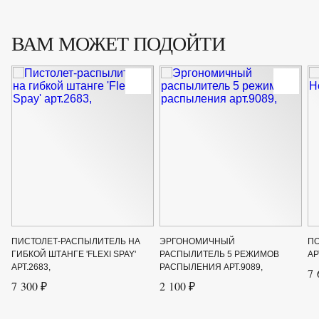
ВАМ МОЖЕТ ПОДОЙТИ
ПИСТОЛЕТ-РАСПЫЛИТЕЛЬ НА
ЭРГОНОМИЧНЫЙ
ПО
ГИБКОЙ ШТАНГЕ 'FLEXI SPAY'
РАСПЫЛИТЕЛЬ 5 РЕЖИМОВ
АР
АРТ.2683,
РАСПЫЛЕНИЯ АРТ.9089,
7 
7 300 ₽
2 100 ₽