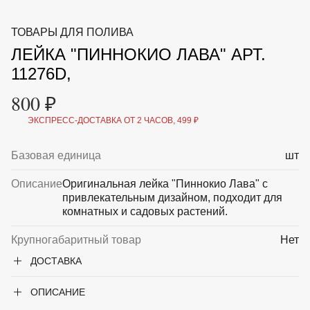
ВКА И
ДЕРЖАТЕЛИ
МАЛАЯ МЕХАНИЗАЦИЯ
ТОВАРЫ ДЛЯ ПОЛИВА
+7 (495) 197 87
УХОД
ОТПУГИВАТЕЛИ ОТ ПТИЦ, НАСЕКОМЫХ И
87
ЛЕЙКА "ПИННОКИО ЛАВА" АРТ.
ГРЫЗУНОВ
САДОВАЯ ОДЕЖДА И ОБУВЬ
11276D,
САДОВЫЙ ИНСТРУМЕНТ
СЕМЕНА
800 ₽
СРЕДСТВА ЗАЩИТЫ РАСТЕНИЙ И УДОБРЕНИЯ
ТОВАРЫ ДЛЯ БАНЬ И САУН
ЭКСПРЕСС-ДОСТАВКА ОТ 2 ЧАСОВ, 499 ₽
ТОВАРЫ ДЛЯ ПОЛИВА
ТОВАРЫ ДЛЯ ТУРИЗМА И ПИКНИКА
Базовая единица
шт
ТОВАРЫ И АПТЕКА ДЛЯ ПРУДА
ХОЗ ТОВАРЫ
Описание
Оригинальная лейка "Пиннокио Лава" с
привлекательным дизайном, подходит для
Sale
Новинки
Акции
комнатных и садовых растений.
Крупногабаритный товар
Нет
ДОСТАВКА
ОПИСАНИЕ