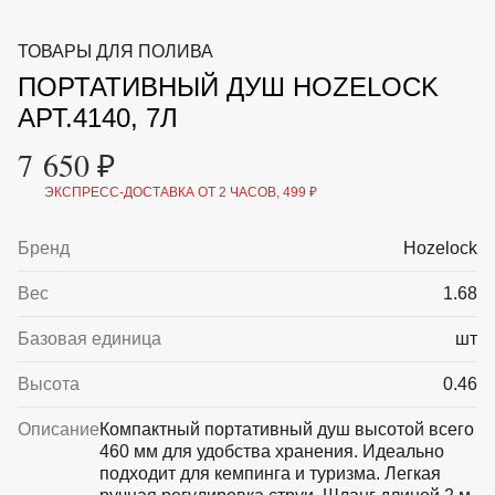
ВКА И
ДЕРЖАТЕЛИ
МАЛАЯ МЕХАНИЗАЦИЯ
ТОВАРЫ ДЛЯ ПОЛИВА
+7 (495) 197 87
УХОД
ОТПУГИВАТЕЛИ ОТ ПТИЦ, НАСЕКОМЫХ И
87
ПОРТАТИВНЫЙ ДУШ HOZELOCK
ГРЫЗУНОВ
САДОВАЯ ОДЕЖДА И ОБУВЬ
АРТ.4140, 7Л
САДОВЫЙ ИНСТРУМЕНТ
СЕМЕНА
7 650 ₽
СРЕДСТВА ЗАЩИТЫ РАСТЕНИЙ И УДОБРЕНИЯ
ТОВАРЫ ДЛЯ БАНЬ И САУН
ЭКСПРЕСС-ДОСТАВКА ОТ 2 ЧАСОВ, 499 ₽
ТОВАРЫ ДЛЯ ПОЛИВА
ТОВАРЫ ДЛЯ ТУРИЗМА И ПИКНИКА
Бренд
Hozelock
ТОВАРЫ И АПТЕКА ДЛЯ ПРУДА
ХОЗ ТОВАРЫ
Вес
1.68
Sale
Новинки
Акции
Базовая единица
шт
Высота
0.46
Описание
Компактный портативный душ высотой всего
460 мм для удобства хранения. Идеально
подходит для кемпинга и туризма. Легкая