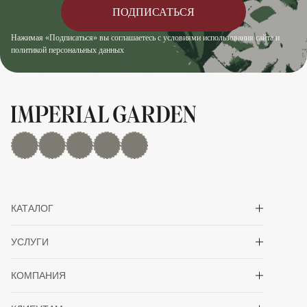
ПОДПИСАТЬСЯ
Нажимая «Подписаться» вы соглашаетесь с условиями использования сайта и
политикой персональных данных
MAX
Дзен
YouTube
rutube
Telegram
Показать/скрыть 
КАТАЛОГ
Показать/скрыть 
УСЛУГИ
Показать/скрыть 
КОМПАНИЯ
Показать/скрыть 