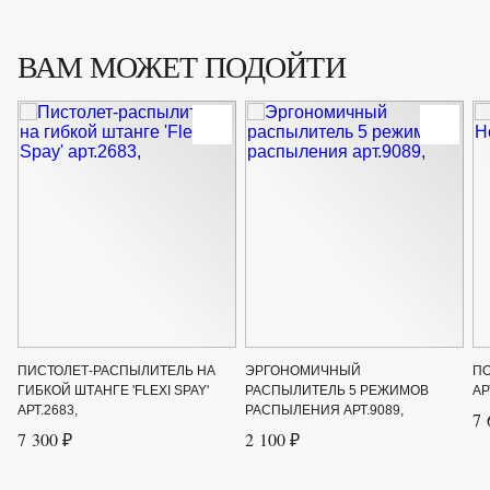
ВАМ МОЖЕТ ПОДОЙТИ
ПИСТОЛЕТ-РАСПЫЛИТЕЛЬ НА
ЭРГОНОМИЧНЫЙ
ПО
ГИБКОЙ ШТАНГЕ 'FLEXI SPAY'
РАСПЫЛИТЕЛЬ 5 РЕЖИМОВ
АР
АРТ.2683,
РАСПЫЛЕНИЯ АРТ.9089,
7 
7 300 ₽
2 100 ₽