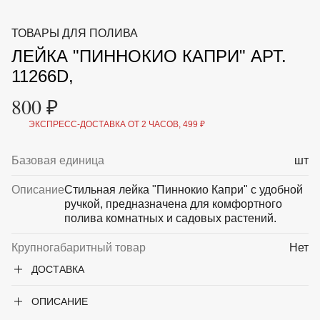
ВКА И
ДЕРЖАТЕЛИ
МАЛАЯ МЕХАНИЗАЦИЯ
ТОВАРЫ ДЛЯ ПОЛИВА
+7 (495) 197 87
УХОД
ОТПУГИВАТЕЛИ ОТ ПТИЦ, НАСЕКОМЫХ И
87
ЛЕЙКА "ПИННОКИО КАПРИ" АРТ.
ГРЫЗУНОВ
САДОВАЯ ОДЕЖДА И ОБУВЬ
11266D,
САДОВЫЙ ИНСТРУМЕНТ
СЕМЕНА
800 ₽
СРЕДСТВА ЗАЩИТЫ РАСТЕНИЙ И УДОБРЕНИЯ
ТОВАРЫ ДЛЯ БАНЬ И САУН
ЭКСПРЕСС-ДОСТАВКА ОТ 2 ЧАСОВ, 499 ₽
ТОВАРЫ ДЛЯ ПОЛИВА
ТОВАРЫ ДЛЯ ТУРИЗМА И ПИКНИКА
Базовая единица
шт
ТОВАРЫ И АПТЕКА ДЛЯ ПРУДА
ХОЗ ТОВАРЫ
Описание
Стильная лейка "Пиннокио Капри" с удобной
ручкой, предназначена для комфортного
Sale
Новинки
Акции
полива комнатных и садовых растений.
Крупногабаритный товар
Нет
ДОСТАВКА
ОПИСАНИЕ