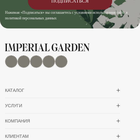
ПОДПИСАТЬСЯ
Нажимая «Подписаться» вы соглашаетесь с условиями использования сайта и
политикой персональных данных
MAX
Дзен
YouTube
rutube
Telegram
Показать/скрыть 
КАТАЛОГ
Показать/скрыть 
УСЛУГИ
Показать/скрыть 
КОМПАНИЯ
Показать/скрыть 
КЛИЕНТАМ