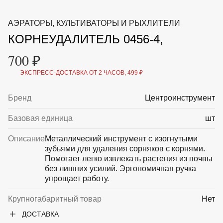
ВКА И
ДЕРЖАТЕЛИ
МАЛАЯ МЕХАНИЗАЦИЯ
АЭРАТОРЫ, КУЛЬТИВАТОРЫ И РЫХЛИТЕЛИ
+7 (495) 197 87
УХОД
ОТПУГИВАТЕЛИ ОТ ПТИЦ, НАСЕКОМЫХ И
87
КОРНЕУДАЛИТЕЛЬ 0456-4,
ГРЫЗУНОВ
САДОВАЯ ОДЕЖДА И ОБУВЬ
700 ₽
САДОВЫЙ ИНСТРУМЕНТ
СЕМЕНА
ЭКСПРЕСС-ДОСТАВКА ОТ 2 ЧАСОВ, 499 ₽
СРЕДСТВА ЗАЩИТЫ РАСТЕНИЙ И УДОБРЕНИЯ
ТОВАРЫ ДЛЯ БАНЬ И САУН
ТОВАРЫ ДЛЯ ПОЛИВА
Бренд
Центроинструмент
ТОВАРЫ ДЛЯ ТУРИЗМА И ПИКНИКА
ТОВАРЫ И АПТЕКА ДЛЯ ПРУДА
Базовая единица
шт
ХОЗ ТОВАРЫ
Описание
Металлический инструмент с изогнутыми
зубьями для удаления сорняков с корнями.
Sale
Новинки
Акции
Помогает легко извлекать растения из почвы
без лишних усилий. Эргономичная ручка
упрощает работу.
Крупногабаритный товар
Нет
ДОСТАВКА