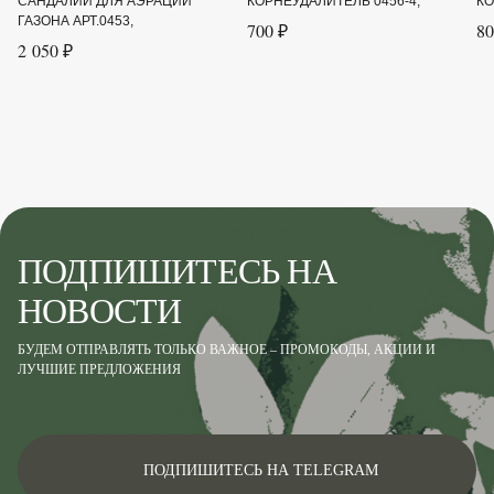
САНДАЛИИ ДЛЯ АЭРАЦИИ
КОРНЕУДАЛИТЕЛЬ 0456-4,
КО
ГАЗОНА АРТ.0453,
700 ₽
80
2 050 ₽
ПОДПИШИТЕСЬ НА
НОВОСТИ
БУДЕМ ОТПРАВЛЯТЬ ТОЛЬКО ВАЖНОЕ – ПРОМОКОДЫ, АКЦИИ И
ЛУЧШИЕ ПРЕДЛОЖЕНИЯ
ПОДПИШИТЕСЬ НА TELEGRAM