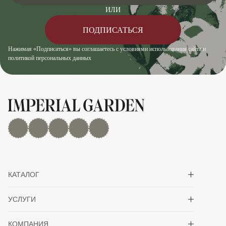
ИЛИ
ПОДПИСАТЬСЯ
Нажимая «Подписаться» вы соглашаетесь с условиями использования сайта и
политикой персональных данных
MAX
Дзен
YouTube
rutube
Telegram
Показать/скрыть 
КАТАЛОГ
Показать/скрыть 
УСЛУГИ
Показать/скрыть 
КОМПАНИЯ