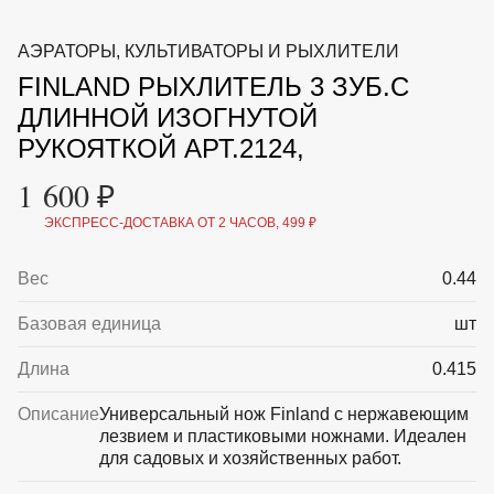
ВКА И
ДЕРЖАТЕЛИ
МАЛАЯ МЕХАНИЗАЦИЯ
АЭРАТОРЫ, КУЛЬТИВАТОРЫ И РЫХЛИТЕЛИ
+7 (495) 197 87
УХОД
ОТПУГИВАТЕЛИ ОТ ПТИЦ, НАСЕКОМЫХ И
87
FINLAND РЫХЛИТЕЛЬ 3 ЗУБ.С
ГРЫЗУНОВ
САДОВАЯ ОДЕЖДА И ОБУВЬ
ДЛИННОЙ ИЗОГНУТОЙ
САДОВЫЙ ИНСТРУМЕНТ
РУКОЯТКОЙ АРТ.2124,
СЕМЕНА
СРЕДСТВА ЗАЩИТЫ РАСТЕНИЙ И УДОБРЕНИЯ
1 600 ₽
ТОВАРЫ ДЛЯ БАНЬ И САУН
ТОВАРЫ ДЛЯ ПОЛИВА
ЭКСПРЕСС-ДОСТАВКА ОТ 2 ЧАСОВ, 499 ₽
ТОВАРЫ ДЛЯ ТУРИЗМА И ПИКНИКА
ТОВАРЫ И АПТЕКА ДЛЯ ПРУДА
Вес
0.44
ХОЗ ТОВАРЫ
Базовая единица
шт
Sale
Новинки
Акции
Длина
0.415
Описание
Универсальный нож Finland с нержавеющим
лезвием и пластиковыми ножнами. Идеален
для садовых и хозяйственных работ.