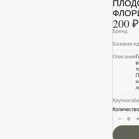
ПЛОД
ФЛОРИ
200 ₽
Бренд
Базовая е
Описание
Г
в
т
П
н
л
Крупногаб
Количество