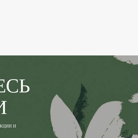
ЕСЬ
И
АКЦИИ И