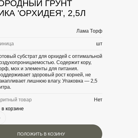
ОРОДНЫЙ ГРУНТ
КА 'ОРХИДЕЯ', 2,5Л
Лама Торф
диница
шт
отовый субстрат для орхидей с оптимальной
оздухопроницаемостью. Содержит кору,
орф, мох и элементы для питания.
оддерживает здоровый рост корней, не
акапливает лишнюю влагу. Упаковка — 2,5
итра.
аритный товар
Нет
 в корзине
ПОЛОЖИТЬ В КОЗИНУ