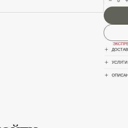
Описание
К
р
д
в
Особеннос
ЭКСПРЕ
ДОСТАВ
УСЛУГИ
Крупногаб
ОПИСА
Плод
Род
Сорт
'Нимф
с вос
Цвет лист