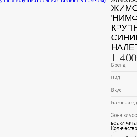
ЖИМОЛОС
ЖИМО
'НИМ
КРУП
СИНИ
НАЛЕТ
1 400
Бренд
Вид
Вкус
Базовая е
Зона зимос
ВСЕ ХАРАКТ
Максималь
Количество