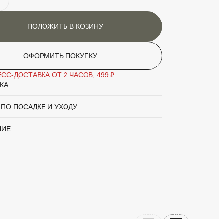
устарник сильнорослый, слабо раскидистый,
азмер: 1,5 – 1,7 м, плоды очень крупные,
линой 3 см, масса 0,9–1,2 г, кожица тонкая,
ПОЛОЖИТЬ В КОЗИНУ
кус кисло-сладкий с пикантной терпкостью.
ти
Предпочитает хорошо освещённый
ОФОРМИТЬ ПОКУПКУ
участок, защищённый от сквозняков и
холодного ветра. Почва должна быть
СС-ДОСТАВКА ОТ 2 ЧАСОВ, 499 ₽
рыхлая, дренированная, суглинистая или
КА
супесчаная, с нейтральной кислотностью.
 ПО ПОСАДКЕ И УХОДУ
аритный товар
Нет
НИЕ
Ягода (Синий)
Жимолость
а' (среднеранний крупный голубовато-синий
ковым налетом)
вы
Зелёный