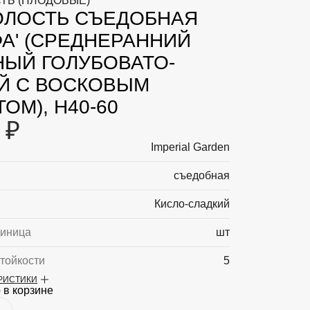
ТЬ (ПЛОДОВЫЕ)
ЛОСТЬ СЪЕДОБНАЯ
ФА' (СРЕДНЕРАННИЙ
НЫЙ ГОЛУБОВАТО-
Й С ВОСКОВЫМ
ОМ), H40-60
 ₽
Imperial Garden
съедобная
Кисло-сладкий
диница
шт
тойкости
5
ЕРИСТИКИ
ная высота
0
 в корзине