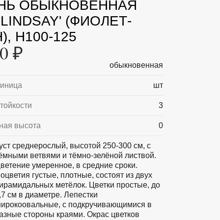
НЬ ОБЫКНОВЕННАЯ
 LINDSAY' (ФИОЛЕТ-
), H100-125
0 ₽
обыкновенная
диница
шт
тойкости
3
ная высота
0
уст среднерослый, высотой 250-300 см, с
ёмными ветвями и тёмно-зелёной листвой.
ветение умеренное, в средние сроки.
оцветия густые, плотные, состоят из двух
ирамидальных метёлок. Цветки простые, до
,7 см в диаметре. Лепестки
ирокоовальные, с подкручивающимися в
азные стороны краями. Окрас цветков