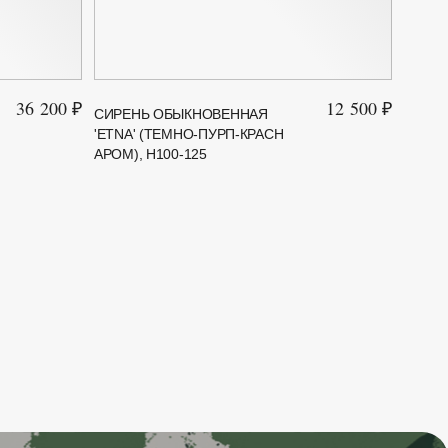
36 200 ₽
12 500 ₽
СИРЕНЬ ОБЫКНОВЕННАЯ
СИРЕ
'ETNA' (ТЕМНО-ПУРП-КРАСН
'GAND
АРОМ), H100-125