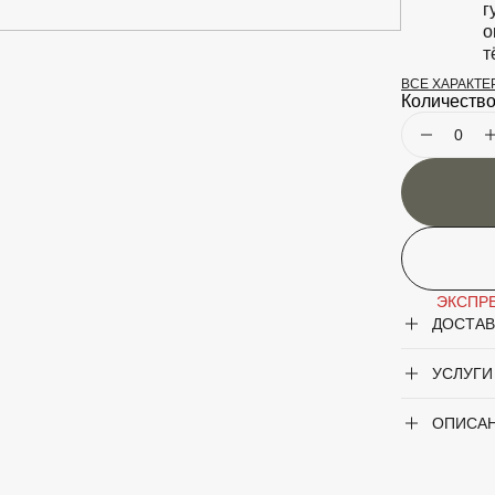
г
о
т
ВСЕ ХАРАКТ
Особеннос
Количество
Крупногаб
Род
ЭКСПРЕ
ДОСТАВ
Сорт
УСЛУГИ
Цвет лист
ОПИСА
Цвет цветк