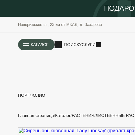
ПОДАРО
Новорижское ш., 23 км от МКАД, д. Захарово
ИСТОРИЯ
КАТАЛОГ
ПОИСК
УСЛУГИ
ПОРТФОЛИО
РАСТЕНИЯ
ОЗЕЛЕНЕНИЕ
Главная страница
Каталог
РАСТЕНИЯ
ЛИСТВЕННЫЕ РАС
САДОВЫЕ
ПРОЕКТИРОВАНИЕ
БЛАГОУСТРОЙСТВО