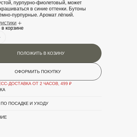
устой, пурпурно-фиолетовый, может
крашиваться в синие оттенки. Бутоны
ёмно-пурпурные. Аромат лёгкий.
ЕРИСТИКИ
ти
Солнцелюбива, но может расти в
 в корзине
полутени. Предпочитает плодородные,
богатые гумусом, супесчаные и
суглинистые почвы со слабокислой или
слабощелочной реакцией. Не терпит
ПОЛОЖИТЬ В КОЗИНУ
застоя воды.
аритный товар
Нет
ОФОРМИТЬ ПОКУПКУ
Сирень
СС-ДОСТАВКА ОТ 2 ЧАСОВ, 499 ₽
КА
'Lady Lindsay' (фиолет-красн)
 ПО ПОСАДКЕ И УХОДУ
вы
Зелёный
НИЕ
а
Пурпурно-фиолетовый