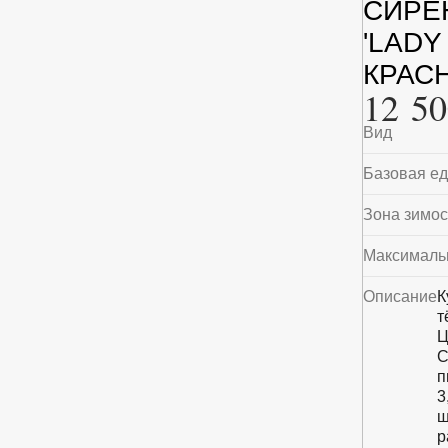
СИРЕ
'LADY
КРАСН
12 50
Вид
Базовая е
Зона зимос
Максималь
Описание
К
т
Ц
С
п
3
ш
р