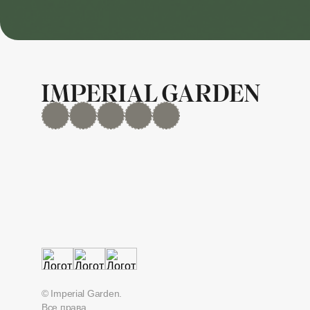
MAX
Дзен
YouTube
rutube
Telegram
© Imperial Garden.
Все права