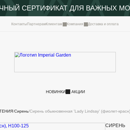
ЧНЫЙ СЕРТИФИКАТ ДЛЯ ВАЖНЫХ М
КОМПА
Контакты
Партнерам
Клиентам
Компания
Доставка и оплата
ПОРТФ
IMPERI
НОВОС
КОНТА
НОВИНКИ
АКЦИИ
ТЕНИЯ
Сирень
Сирень обыкновенная 'Lady Lindsay' (фиолет-красн
СИРЕНЬ