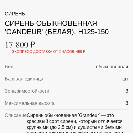
ВКА И
ДЕРЖАТЕЛИ
МАЛАЯ МЕХАНИЗАЦИЯ
СИРЕНЬ
+7 (495) 197 87
УХОД
ОТПУГИВАТЕЛИ ОТ ПТИЦ, НАСЕКОМЫХ И
87
СИРЕНЬ ОБЫКНОВЕННАЯ
ГРЫЗУНОВ
САДОВАЯ ОДЕЖДА И ОБУВЬ
'GANDEUR' (БЕЛАЯ), H125-150
САДОВЫЙ ИНСТРУМЕНТ
СЕМЕНА
17 800 ₽
СРЕДСТВА ЗАЩИТЫ РАСТЕНИЙ И УДОБРЕНИЯ
ТОВАРЫ ДЛЯ БАНЬ И САУН
ЭКСПРЕСС-ДОСТАВКА ОТ 2 ЧАСОВ, 499 ₽
ТОВАРЫ ДЛЯ ПОЛИВА
ТОВАРЫ ДЛЯ ТУРИЗМА И ПИКНИКА
Вид
обыкновенная
ТОВАРЫ И АПТЕКА ДЛЯ ПРУДА
ХОЗ ТОВАРЫ
Базовая единица
шт
Sale
Новинки
Акции
Зона зимостойкости
3
Максимальная высота
3
Описание
Сирень обыкновенная 'Grandeur' — это
красивый сорт сирени, который отличается
крупными (до 2,5 см) и душистыми белыми