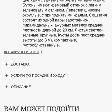
цветками с заметными жёлтыми тычинками.
Бутоны имеют кремовый оттенок с лёгким
зеленоватым отливом. Лепестки широкие,
округлые, с приподнятыми краями. Соцветия
состоят из одной пары заострённо-
пирамидальных, ажурных метёлок средней
плотности длиной до 20 см. Листья светло-
зелёные, крупные. Кусты достигают средней
высоты (до 3 м), компактные,
густооблиственные.
ВСЕ ХАРАКТЕРИСТИКИ
Особенности
Предпочитает солнечные места или
легкую полутень (в тени цветение менее
ДОСТАВКА
интенсивное). Почва должна быть
плодородной, рыхлой, с нейтральной или
слабощелочной реакцией
УСЛУГИ ПО ПОСАДКЕ И УХОДУ
Период цветения
Май-июнь
ОПИСАНИЕ
Крупногабаритный товар
Нет
ВАМ МОЖЕТ ПОДОЙТИ
Род
Сирень