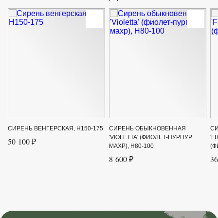
Сорт
'Gandeur' (белая)
Цвет листвы
Зелёный
Цвет цветка
Белый
СИРЕНЬ ВЕНГЕРСКАЯ, H150-175
СИРЕНЬ ОБЫКНОВЕННАЯ
С
'VIOLETTA' (ФИОЛЕТ-ПУРПУР
'F
50 100 ₽
МАХР), H80-100
(Ф
8 600 ₽
36