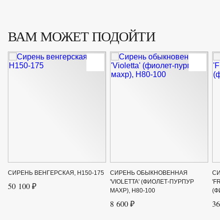
глинистых почв.
Период цветения
Май-июнь
ВАМ МОЖЕТ ПОДОЙТИ
Крупногабаритный товар
Нет
Род
Сирень
Сорт
'Frank Paterson' (фиолетовая)
Форма
Многоствольный кустарник
Цвет листвы
Зелёный
Цвет цветка
Фиолетовый
Ширина до
3
СИРЕНЬ ВЕНГЕРСКАЯ, H150-175
СИРЕНЬ ОБЫКНОВЕННАЯ
С
Ширина от
2
'VIOLETTA' (ФИОЛЕТ-ПУРПУР
'F
50 100 ₽
МАХР), H80-100
(Ф
8 600 ₽
36