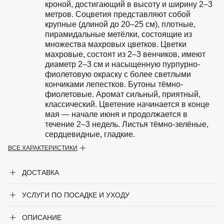
кроной, достигающий в высоту и ширину 2–3
метров. Соцветия представляют собой
крупные (длиной до 20–25 см), плотные,
пирамидальные метёлки, состоящие из
множества махровых цветков. Цветки
махровые, состоят из 2–3 венчиков, имеют
диаметр 2–3 см и насыщенную пурпурно-
фиолетовую окраску с более светлыми
кончиками лепестков. Бутоны тёмно-
фиолетовые. Аромат сильный, приятный,
классический. Цветение начинается в конце
мая — начале июня и продолжается в
течение 2–3 недель. Листья тёмно-зелёные,
сердцевидные, гладкие.
ВСЕ ХАРАКТЕРИСТИКИ
Особенности
Предпочитает расти на солнечных
участках или в лёгкой полутени. В тени
ДОСТАВКА
цветение будет менее обильным. Почва
должна быть плодородной, хорошо
дренированной, умеренно влажной, со
УСЛУГИ ПО ПОСАДКЕ И УХОДУ
слабокислой или нейтральной реакцией.
Не переносит застоя воды и тяжёлых
ОПИСАНИЕ