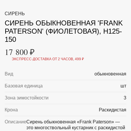
ВКА И
ДЕРЖАТЕЛИ
МАЛАЯ МЕХАНИЗАЦИЯ
СИРЕНЬ
+7 (495) 197 87
УХОД
ОТПУГИВАТЕЛИ ОТ ПТИЦ, НАСЕКОМЫХ И
87
СИРЕНЬ ОБЫКНОВЕННАЯ 'FRANK
ГРЫЗУНОВ
САДОВАЯ ОДЕЖДА И ОБУВЬ
PATERSON' (ФИОЛЕТОВАЯ), H125-
САДОВЫЙ ИНСТРУМЕНТ
150
СЕМЕНА
СРЕДСТВА ЗАЩИТЫ РАСТЕНИЙ И УДОБРЕНИЯ
17 800 ₽
ТОВАРЫ ДЛЯ БАНЬ И САУН
ТОВАРЫ ДЛЯ ПОЛИВА
ЭКСПРЕСС-ДОСТАВКА ОТ 2 ЧАСОВ, 499 ₽
ТОВАРЫ ДЛЯ ТУРИЗМА И ПИКНИКА
ТОВАРЫ И АПТЕКА ДЛЯ ПРУДА
Вид
обыкновенная
ХОЗ ТОВАРЫ
Базовая единица
шт
Sale
Новинки
Акции
Зона зимостойкости
3
Крона
Раскидистая
Описание
Сирень обыкновенная «Frank Paterson» —
это многоствольный кустарник с раскидистой