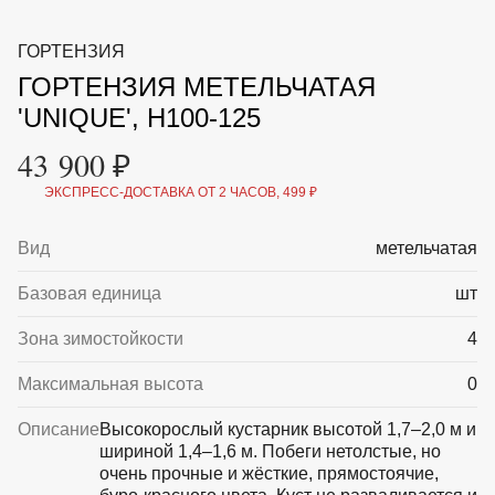
ВКА И
ДЕРЖАТЕЛИ
МАЛАЯ МЕХАНИЗАЦИЯ
ГОРТЕНЗИЯ
+7 (495) 197 87
УХОД
ОТПУГИВАТЕЛИ ОТ ПТИЦ, НАСЕКОМЫХ И
87
ГОРТЕНЗИЯ МЕТЕЛЬЧАТАЯ
ГРЫЗУНОВ
САДОВАЯ ОДЕЖДА И ОБУВЬ
'UNIQUE', H100-125
САДОВЫЙ ИНСТРУМЕНТ
СЕМЕНА
43 900 ₽
СРЕДСТВА ЗАЩИТЫ РАСТЕНИЙ И УДОБРЕНИЯ
ТОВАРЫ ДЛЯ БАНЬ И САУН
ЭКСПРЕСС-ДОСТАВКА ОТ 2 ЧАСОВ, 499 ₽
ТОВАРЫ ДЛЯ ПОЛИВА
ТОВАРЫ ДЛЯ ТУРИЗМА И ПИКНИКА
Вид
метельчатая
ТОВАРЫ И АПТЕКА ДЛЯ ПРУДА
ХОЗ ТОВАРЫ
Базовая единица
шт
Sale
Новинки
Акции
Зона зимостойкости
4
Максимальная высота
0
Описание
Высокорослый кустарник высотой 1,7–2,0 м и
шириной 1,4–1,6 м. Побеги нетолстые, но
очень прочные и жёсткие, прямостоячие,