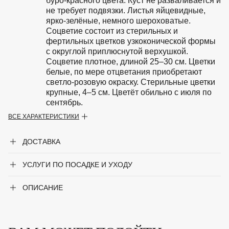
буро-красного цвета. Куст не разваливается и
не требует подвязки. Листья яйцевидные,
ярко-зелёные, немного шероховатые.
Соцветие состоит из стерильных и
фертильных цветков узкоконической формы
с округлой приплюснутой верхушкой.
Соцветие плотное, длиной 25–30 см. Цветки
белые, по мере отцветания приобретают
светло-розовую окраску. Стерильные цветки
крупные, 4–5 см. Цветёт обильно с июля по
сентябрь.
ВСЕ ХАРАКТЕРИСТИКИ
Особенности
Предпочитает плодородные, слегка
кислые, влажные почвы, солнечные или
ДОСТАВКА
полузатенённые места.
Период цветения
УСЛУГИ ПО ПОСАДКЕ И УХОДУ
Июль-Сентябрь
Крупногабаритный товар
Да
ОПИСАНИЕ
Род
Гортензия
Сорт
'Unique'