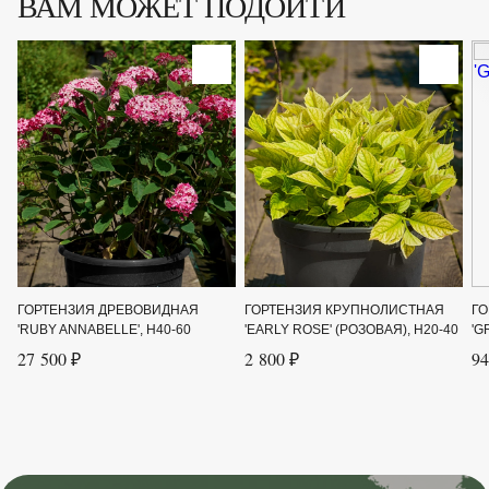
ВАМ МОЖЕТ ПОДОЙТИ
Цвет листвы
Зелёный
Цвет цветка
Белый
Ширина до
1.6
Ширина от
1.4
ГОРТЕНЗИЯ ДРЕВОВИДНАЯ
ГОРТЕНЗИЯ КРУПНОЛИСТНАЯ
ГО
'RUBY ANNABELLE', H40-60
'EARLY ROSE' (РОЗОВАЯ), H20-40
'G
27 500 ₽
2 800 ₽
94