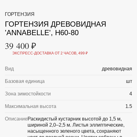
ВКА И
ДЕРЖАТЕЛИ
МАЛАЯ МЕХАНИЗАЦИЯ
ГОРТЕНЗИЯ
+7 (495) 197 87
УХОД
ОТПУГИВАТЕЛИ ОТ ПТИЦ, НАСЕКОМЫХ И
87
ГОРТЕНЗИЯ ДРЕВОВИДНАЯ
ГРЫЗУНОВ
САДОВАЯ ОДЕЖДА И ОБУВЬ
'ANNABELLE', H60-80
САДОВЫЙ ИНСТРУМЕНТ
СЕМЕНА
39 400 ₽
СРЕДСТВА ЗАЩИТЫ РАСТЕНИЙ И УДОБРЕНИЯ
ТОВАРЫ ДЛЯ БАНЬ И САУН
ЭКСПРЕСС-ДОСТАВКА ОТ 2 ЧАСОВ, 499 ₽
ТОВАРЫ ДЛЯ ПОЛИВА
ТОВАРЫ ДЛЯ ТУРИЗМА И ПИКНИКА
Вид
древовидная
ТОВАРЫ И АПТЕКА ДЛЯ ПРУДА
ХОЗ ТОВАРЫ
Базовая единица
шт
Sale
Новинки
Акции
Зона зимостойкости
4
Максимальная высота
1.5
Описание
Раскидистый кустарник высотой до 1,5 м,
шириной 2,0–2,5 м. Листья эллиптические,
насыщенного зеленого цвета, сохраняют