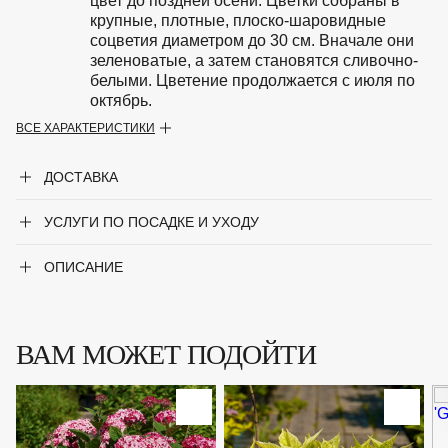
цвет до поздней осени. Цветки собраны в
крупные, плотные, плоско-шаровидные
соцветия диаметром до 30 см. Вначале они
зеленоватые, а затем становятся сливочно-
белыми. Цветение продолжается с июля по
октябрь.
ВСЕ ХАРАКТЕРИСТИКИ
Особенности
Предпочитает плодородные, влажные
почвы. Светолюбива, выносит полутень.
ДОСТАВКА
Растет быстро. Зимостойка, хорошо
стрижется.
УСЛУГИ ПО ПОСАДКЕ И УХОДУ
Период цветения
Июль-Октябрь
ОПИСАНИЕ
Крупногабаритный товар
Нет
Род
Гортензия
ВАМ МОЖЕТ ПОДОЙТИ
Сорт
'Annabelle'
Форма
Раскидистый кустарник
Цвет листвы
Зелёный