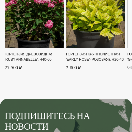
Цвет цветка
Белый
Ширина до
2.5
Ширина от
2
ГОРТЕНЗИЯ ДРЕВОВИДНАЯ
ГОРТЕНЗИЯ КРУПНОЛИСТНАЯ
ГО
'RUBY ANNABELLE', H40-60
'EARLY ROSE' (РОЗОВАЯ), H20-40
'G
27 500 ₽
2 800 ₽
94
ПОДПИШИТЕСЬ НА
НОВОСТИ