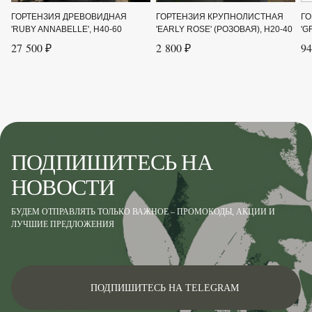
ГОРТЕНЗИЯ ДРЕВОВИДНАЯ
ГОРТЕНЗИЯ КРУПНОЛИСТНАЯ
ГО
Цвет цветка
Белый, Розовый
'RUBY ANNABELLE', H40-60
'EARLY ROSE' (РОЗОВАЯ), H20-40
'G
27 500 ₽
2 800 ₽
94
Ширина до
1.3
Ширина от
1.3
ПОДПИШИТЕСЬ НА
НОВОСТИ
БУДЕМ ОТПРАВЛЯТЬ ТОЛЬКО ВАЖНОЕ – ПРОМОКОДЫ, АКЦИИ И
ЛУЧШИЕ ПРЕДЛОЖЕНИЯ
ПОДПИШИТЕСЬ НА TELEGRAM