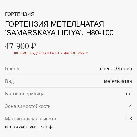
ВКА И
ДЕРЖАТЕЛИ
МАЛАЯ МЕХАНИЗАЦИЯ
ГОРТЕНЗИЯ
+7 (495) 197 87
УХОД
ОТПУГИВАТЕЛИ ОТ ПТИЦ, НАСЕКОМЫХ И
87
ГОРТЕНЗИЯ МЕТЕЛЬЧАТАЯ
ГРЫЗУНОВ
САДОВАЯ ОДЕЖДА И ОБУВЬ
'SAMARSKAYA LIDIYA', H80-100
САДОВЫЙ ИНСТРУМЕНТ
СЕМЕНА
47 900 ₽
СРЕДСТВА ЗАЩИТЫ РАСТЕНИЙ И УДОБРЕНИЯ
ТОВАРЫ ДЛЯ БАНЬ И САУН
ЭКСПРЕСС-ДОСТАВКА ОТ 2 ЧАСОВ, 499 ₽
ТОВАРЫ ДЛЯ ПОЛИВА
ТОВАРЫ ДЛЯ ТУРИЗМА И ПИКНИКА
Бренд
Imperial Garden
ТОВАРЫ И АПТЕКА ДЛЯ ПРУДА
ХОЗ ТОВАРЫ
Вид
метельчатая
Sale
Новинки
Акции
Базовая единица
шт
Зона зимостойкости
4
Максимальная высота
1.3
ВСЕ ХАРАКТЕРИСТИКИ
Описание
Гортензия метельчатая 'Samarskaya Lidiya' —