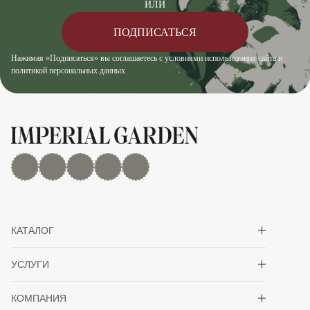
ИЛИ
ПОДПИСАТЬСЯ
Нажимая «Подписаться» вы соглашаетесь с условиями использования сайта и
политикой персональных данных
MAX
Дзен
YouTube
rutube
Telegram
Показать/скрыть 
КАТАЛОГ
Показать/скрыть 
УСЛУГИ
Показать/скрыть 
КОМПАНИЯ