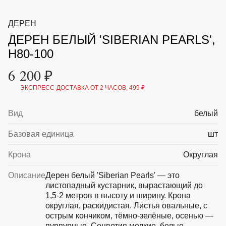
ВКА И
ДЕРЖАТЕЛИ
МАЛАЯ МЕХАНИЗАЦИЯ
ДЕРЕН
+7 (495) 197 87
УХОД
ОТПУГИВАТЕЛИ ОТ ПТИЦ, НАСЕКОМЫХ И
87
ДЕРЕН БЕЛЫЙ 'SIBERIAN PEARLS',
ГРЫЗУНОВ
САДОВАЯ ОДЕЖДА И ОБУВЬ
H80-100
САДОВЫЙ ИНСТРУМЕНТ
СЕМЕНА
6 200 ₽
СРЕДСТВА ЗАЩИТЫ РАСТЕНИЙ И УДОБРЕНИЯ
ТОВАРЫ ДЛЯ БАНЬ И САУН
ЭКСПРЕСС-ДОСТАВКА ОТ 2 ЧАСОВ, 499 ₽
ТОВАРЫ ДЛЯ ПОЛИВА
ТОВАРЫ ДЛЯ ТУРИЗМА И ПИКНИКА
Вид
белый
ТОВАРЫ И АПТЕКА ДЛЯ ПРУДА
ХОЗ ТОВАРЫ
Базовая единица
шт
Sale
Новинки
Акции
Крона
Округлая
Описание
Дерен белый 'Siberian Pearls' — это
листопадный кустарник, вырастающий до
1,5-2 метров в высоту и ширину. Крона
округлая, раскидистая. Листья овальные, с
острым кончиком, тёмно-зелёные, осенью —
пурпурные. Соцветия мелкие, белые,