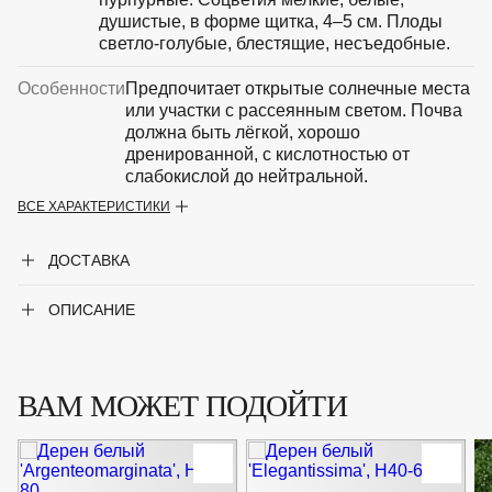
душистые, в форме щитка, 4–5 см. Плоды
светло-голубые, блестящие, несъедобные.
Особенности
Предпочитает открытые солнечные места
или участки с рассеянным светом. Почва
должна быть лёгкой, хорошо
дренированной, с кислотностью от
слабокислой до нейтральной.
ВСЕ ХАРАКТЕРИСТИКИ
Крупногабаритный товар
Нет
ДОСТАВКА
Род
Дерен
ОПИСАНИЕ
Сорт
'Siberian Pearls'
Форма
Листопадный кустарник
ВАМ МОЖЕТ ПОДОЙТИ