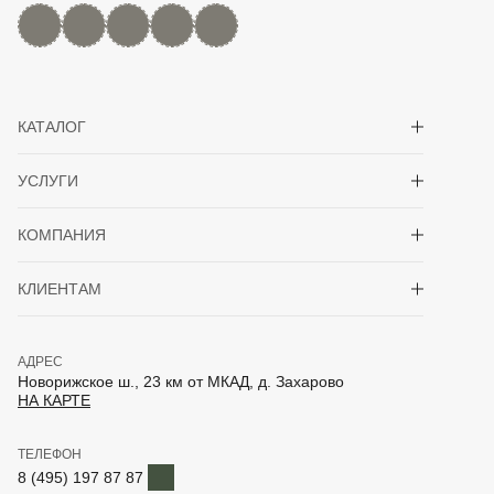
MAX
Дзен
YouTube
rutube
Telegram
Показать/скрыть 
КАТАЛОГ
Показать/скрыть 
УСЛУГИ
Показать/скрыть 
КОМПАНИЯ
Показать/скрыть 
КЛИЕНТАМ
АДРЕС
Новорижское ш., 23 км от МКАД, д. Захарово
НА КАРТЕ
ТЕЛЕФОН
Telegram
8 (495) 197 87 87