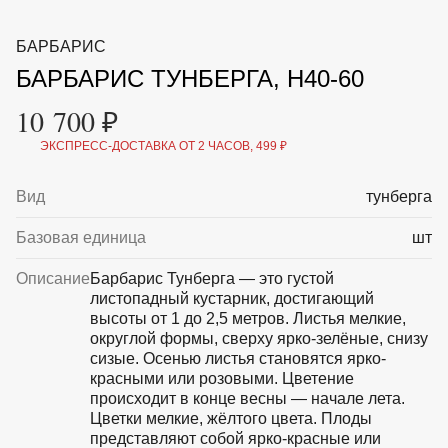
ВКА И
ДЕРЖАТЕЛИ
МАЛАЯ МЕХАНИЗАЦИЯ
БАРБАРИС
+7 (495) 197 87
УХОД
ОТПУГИВАТЕЛИ ОТ ПТИЦ, НАСЕКОМЫХ И
87
БАРБАРИС ТУНБЕРГА, H40-60
ГРЫЗУНОВ
САДОВАЯ ОДЕЖДА И ОБУВЬ
10 700 ₽
САДОВЫЙ ИНСТРУМЕНТ
СЕМЕНА
ЭКСПРЕСС-ДОСТАВКА ОТ 2 ЧАСОВ, 499 ₽
СРЕДСТВА ЗАЩИТЫ РАСТЕНИЙ И УДОБРЕНИЯ
ТОВАРЫ ДЛЯ БАНЬ И САУН
ТОВАРЫ ДЛЯ ПОЛИВА
Вид
тунберга
ТОВАРЫ ДЛЯ ТУРИЗМА И ПИКНИКА
ТОВАРЫ И АПТЕКА ДЛЯ ПРУДА
Базовая единица
шт
ХОЗ ТОВАРЫ
Описание
Барбарис Тунберга — это густой
листопадный кустарник, достигающий
Sale
Новинки
Акции
высоты от 1 до 2,5 метров. Листья мелкие,
округлой формы, сверху ярко-зелёные, снизу
сизые. Осенью листья становятся ярко-
красными или розовыми. Цветение
происходит в конце весны — начале лета.
Цветки мелкие, жёлтого цвета. Плоды
представляют собой ярко-красные или