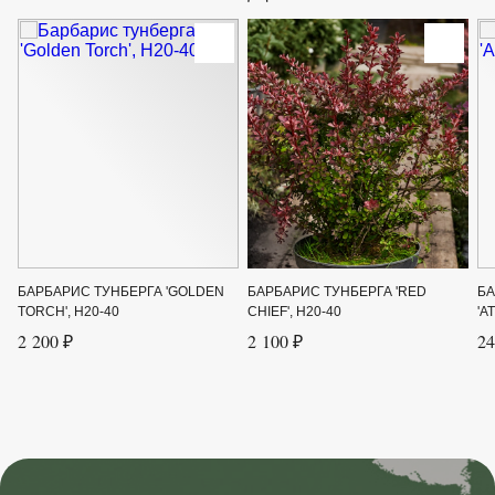
Форма
Раскидистый кустарник
Цвет листвы
Красный, Желтый
Цвет цветка
Желто-красный
Ширина до
3
Ширина от
3
БАРБАРИС ТУНБЕРГА 'GOLDEN
БАРБАРИС ТУНБЕРГА 'RED
БА
TORCH', H20-40
CHIEF', H20-40
'A
2 200 ₽
2 100 ₽
24