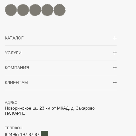
MAX
Дзен
YouTube
rutube
Telegram
Показать/скрыть 
КАТАЛОГ
Показать/скрыть 
УСЛУГИ
Показать/скрыть 
КОМПАНИЯ
Показать/скрыть 
КЛИЕНТАМ
АДРЕС
Новорижское ш., 23 км от МКАД, д. Захарово
НА КАРТЕ
ТЕЛЕФОН
Telegram
8 (495) 197 87 87