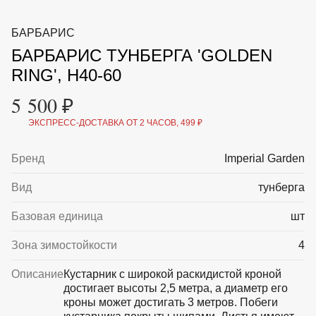
ВКА И
ДЕРЖАТЕЛИ
МАЛАЯ МЕХАНИЗАЦИЯ
БАРБАРИС
+7 (495) 197 87
УХОД
ОТПУГИВАТЕЛИ ОТ ПТИЦ, НАСЕКОМЫХ И
87
БАРБАРИС ТУНБЕРГА 'GOLDEN
ГРЫЗУНОВ
САДОВАЯ ОДЕЖДА И ОБУВЬ
RING', H40-60
САДОВЫЙ ИНСТРУМЕНТ
СЕМЕНА
5 500 ₽
СРЕДСТВА ЗАЩИТЫ РАСТЕНИЙ И УДОБРЕНИЯ
ТОВАРЫ ДЛЯ БАНЬ И САУН
ЭКСПРЕСС-ДОСТАВКА ОТ 2 ЧАСОВ, 499 ₽
ТОВАРЫ ДЛЯ ПОЛИВА
ТОВАРЫ ДЛЯ ТУРИЗМА И ПИКНИКА
Бренд
Imperial Garden
ТОВАРЫ И АПТЕКА ДЛЯ ПРУДА
ХОЗ ТОВАРЫ
Вид
тунберга
Sale
Новинки
Акции
Базовая единица
шт
Зона зимостойкости
4
Описание
Кустарник с широкой раскидистой кроной
достигает высоты 2,5 метра, а диаметр его
кроны может достигать 3 метров. Побеги