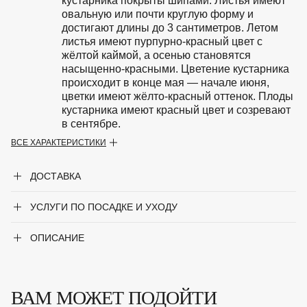
кустарника покрыты шипами. Листья имеют
овальную или почти круглую форму и
достигают длины до 3 сантиметров. Летом
листья имеют пурпурно-красный цвет с
жёлтой каймой, а осенью становятся
насыщенно-красными. Цветение кустарника
происходит в конце мая — начале июня,
цветки имеют жёлто-красный оттенок. Плоды
кустарника имеют красный цвет и созревают
в сентябре.
ВСЕ ХАРАКТЕРИСТИКИ
Особенности
Светолюбив, к почвам нетребователен,
устойчив в городских условиях, хорошо
ДОСТАВКА
стрижется.
Период цветения
УСЛУГИ ПО ПОСАДКЕ И УХОДУ
Май-июнь
Крупногабаритный товар
Нет
ОПИСАНИЕ
Род
Барбарис
ВАМ МОЖЕТ ПОДОЙТИ
Сорт
'Golden Ring'