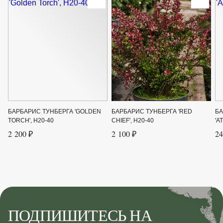
Цвет цветка
Желто-красный
Ширина до
1.5
Ширина от
1.2
БАРБАРИС ТУНБЕРГА 'GOLDEN
БАРБАРИС ТУНБЕРГА 'RED
БА
TORCH', H20-40
CHIEF', H20-40
'A
2 200 ₽
2 100 ₽
24
ПОДПИШИТЕСЬ НА