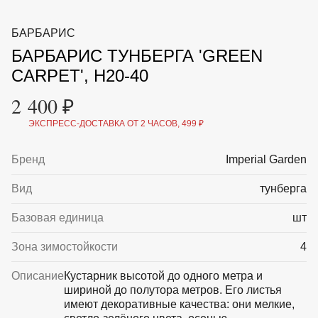
ВКА И
ДЕРЖАТЕЛИ
МАЛАЯ МЕХАНИЗАЦИЯ
БАРБАРИС
+7 (495) 197 87
УХОД
ОТПУГИВАТЕЛИ ОТ ПТИЦ, НАСЕКОМЫХ И
87
БАРБАРИС ТУНБЕРГА 'GREEN
ГРЫЗУНОВ
САДОВАЯ ОДЕЖДА И ОБУВЬ
CARPET', H20-40
САДОВЫЙ ИНСТРУМЕНТ
СЕМЕНА
2 400 ₽
СРЕДСТВА ЗАЩИТЫ РАСТЕНИЙ И УДОБРЕНИЯ
ТОВАРЫ ДЛЯ БАНЬ И САУН
ЭКСПРЕСС-ДОСТАВКА ОТ 2 ЧАСОВ, 499 ₽
ТОВАРЫ ДЛЯ ПОЛИВА
ТОВАРЫ ДЛЯ ТУРИЗМА И ПИКНИКА
Бренд
Imperial Garden
ТОВАРЫ И АПТЕКА ДЛЯ ПРУДА
ХОЗ ТОВАРЫ
Вид
тунберга
Sale
Новинки
Акции
Базовая единица
шт
Зона зимостойкости
4
Описание
Кустарник высотой до одного метра и
шириной до полутора метров. Его листья
имеют декоративные качества: они мелкие,