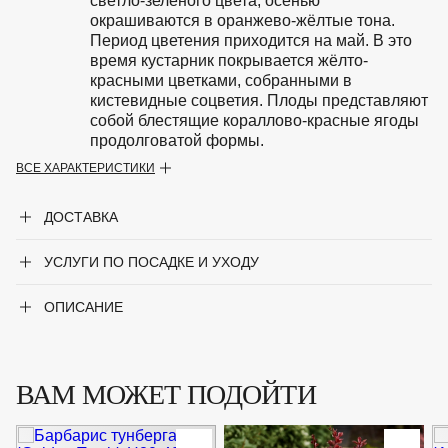
светло-зелёного цвета, осенью
окрашиваются в оранжево-жёлтые тона.
Период цветения приходится на май. В это
время кустарник покрывается жёлто-
красными цветками, собранными в
кистевидные соцветия. Плоды представляют
собой блестящие кораллово-красные ягоды
продолговатой формы.
ВСЕ ХАРАКТЕРИСТИКИ
Особенности
Светолюбив, но выносит и полутень.
Морозостоек и нетребователен почвам.
ДОСТАВКА
Период цветения
Май
УСЛУГИ ПО ПОСАДКЕ И УХОДУ
Крупногабаритный товар
Нет
ОПИСАНИЕ
Род
Барбарис
Сорт
'Green Carpet'
ВАМ МОЖЕТ ПОДОЙТИ
Форма
Невысокий стелющийся кустарник
Цвет листвы
Зелёный, Оранжево-желтый