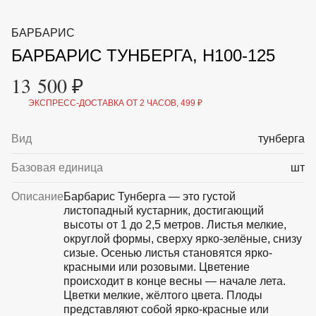
ВКА И
ДЕРЖАТЕЛИ
МАЛАЯ МЕХАНИЗАЦИЯ
БАРБАРИС
+7 (495) 197 87
УХОД
ОТПУГИВАТЕЛИ ОТ ПТИЦ, НАСЕКОМЫХ И
87
БАРБАРИС ТУНБЕРГА, H100-125
ГРЫЗУНОВ
САДОВАЯ ОДЕЖДА И ОБУВЬ
13 500 ₽
САДОВЫЙ ИНСТРУМЕНТ
СЕМЕНА
ЭКСПРЕСС-ДОСТАВКА ОТ 2 ЧАСОВ, 499 ₽
СРЕДСТВА ЗАЩИТЫ РАСТЕНИЙ И УДОБРЕНИЯ
ТОВАРЫ ДЛЯ БАНЬ И САУН
ТОВАРЫ ДЛЯ ПОЛИВА
Вид
тунберга
ТОВАРЫ ДЛЯ ТУРИЗМА И ПИКНИКА
ТОВАРЫ И АПТЕКА ДЛЯ ПРУДА
Базовая единица
шт
ХОЗ ТОВАРЫ
Описание
Барбарис Тунберга — это густой
листопадный кустарник, достигающий
Sale
Новинки
Акции
высоты от 1 до 2,5 метров. Листья мелкие,
округлой формы, сверху ярко-зелёные, снизу
сизые. Осенью листья становятся ярко-
красными или розовыми. Цветение
происходит в конце весны — начале лета.
Цветки мелкие, жёлтого цвета. Плоды
представляют собой ярко-красные или