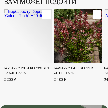
ВАМ МОЖЕТ ПОДОЙТИ
Сорт
'Erecta'
Форма
Колонновидный кустарник
Цвет листвы
Зелёный, Желтый, Красный
Цвет цветка
Желто-красный
Ширина до
1
Ширина от
1
БАРБАРИС ТУНБЕРГА 'GOLDEN
БАРБАРИС ТУНБЕРГА 'RED
БА
TORCH', H20-40
CHIEF', H20-40
'A
2 200 ₽
2 100 ₽
24