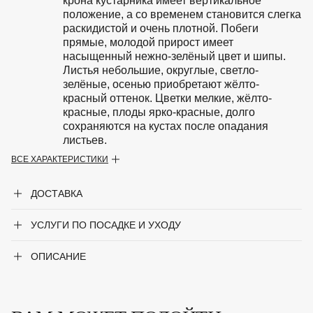
крона кустарника имеет вертикальное
положение, а со временем становится слегка
раскидистой и очень плотной. Побеги
прямые, молодой прирост имеет
насыщенный нежно-зелёный цвет и шипы.
Листья небольшие, округлые, светло-
зелёные, осенью приобретают жёлто-
красный оттенок. Цветки мелкие, жёлто-
красные, плоды ярко-красные, долго
сохраняются на кустах после опадания
листьев.
ВСЕ ХАРАКТЕРИСТИКИ
Особенности
Светолюбив, но может расти в полутени.
Устойчив к городским условиям.
ДОСТАВКА
Неприхотлив к почвам, устойчив к
сильному ветру, хорошо переносит засуху.
Не переносит только переувлажнение.
УСЛУГИ ПО ПОСАДКЕ И УХОДУ
Период цветения
Май-июнь
ОПИСАНИЕ
Крупногабаритный товар
Нет
Род
Барбарис