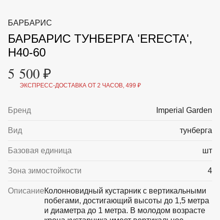
ВКА И
ДЕРЖАТЕЛИ
МАЛАЯ МЕХАНИЗАЦИЯ
БАРБАРИС
+7 (495) 197 87
УХОД
ОТПУГИВАТЕЛИ ОТ ПТИЦ, НАСЕКОМЫХ И
87
БАРБАРИС ТУНБЕРГА 'ERECTA',
ГРЫЗУНОВ
САДОВАЯ ОДЕЖДА И ОБУВЬ
H40-60
САДОВЫЙ ИНСТРУМЕНТ
СЕМЕНА
5 500 ₽
СРЕДСТВА ЗАЩИТЫ РАСТЕНИЙ И УДОБРЕНИЯ
ТОВАРЫ ДЛЯ БАНЬ И САУН
ЭКСПРЕСС-ДОСТАВКА ОТ 2 ЧАСОВ, 499 ₽
ТОВАРЫ ДЛЯ ПОЛИВА
ТОВАРЫ ДЛЯ ТУРИЗМА И ПИКНИКА
Бренд
Imperial Garden
ТОВАРЫ И АПТЕКА ДЛЯ ПРУДА
ХОЗ ТОВАРЫ
Вид
тунберга
Sale
Новинки
Акции
Базовая единица
шт
Зона зимостойкости
4
Описание
Колонновидный кустарник с вертикальными
побегами, достигающий высоты до 1,5 метра
и диаметра до 1 метра. В молодом возрасте