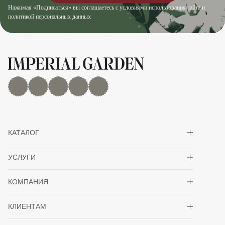
Нажимая «Подписаться» вы соглашаетесь с условиями использования сайта и
политикой персональных данных
MAX
Дзен
YouTube
rutube
Telegram
Показать/скрыть 
КАТАЛОГ
Показать/скрыть 
УСЛУГИ
Показать/скрыть 
КОМПАНИЯ
Показать/скрыть 
КЛИЕНТАМ