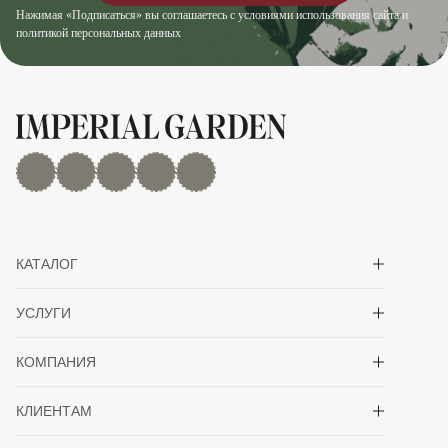
Нажимая «Подписаться» вы соглашаетесь с условиями использования сайта и
политикой персональных данных
MAX
Дзен
YouTube
rutube
Telegram
Показать/скрыть 
КАТАЛОГ
Показать/скрыть 
УСЛУГИ
Показать/скрыть 
КОМПАНИЯ
Показать/скрыть 
КЛИЕНТАМ