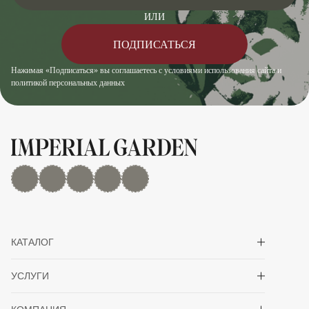
ИЛИ
ПОДПИСАТЬСЯ
Нажимая «Подписаться» вы соглашаетесь с условиями использования сайта и
политикой персональных данных
MAX
Дзен
YouTube
rutube
Telegram
Показать/скрыть 
КАТАЛОГ
Показать/скрыть 
УСЛУГИ
Показать/скрыть 