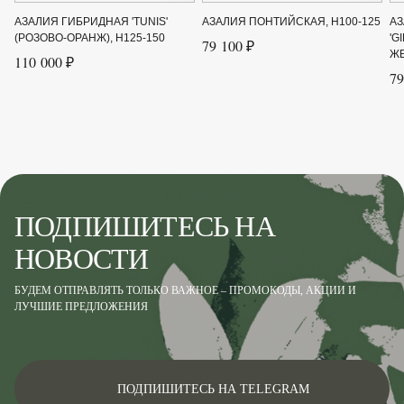
Сорт
'Tunis' (розово-оранж)
АЗАЛИЯ ГИБРИДНАЯ 'TUNIS'
АЗАЛИЯ ПОНТИЙСКАЯ, H100-125
АЗ
(РОЗОВО-ОРАНЖ), H125-150
'G
79 100 ₽
Цвет листвы
Зелёный, Желтый, Красный
ЖЕ
110 000 ₽
79
Цвет цветка
Розовый, Оранжевый
ПОДПИШИТЕСЬ НА
НОВОСТИ
БУДЕМ ОТПРАВЛЯТЬ ТОЛЬКО ВАЖНОЕ – ПРОМОКОДЫ, АКЦИИ И
ЛУЧШИЕ ПРЕДЛОЖЕНИЯ
ПОДПИШИТЕСЬ НА TELEGRAM