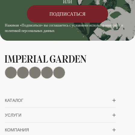
ИЛИ
ПОДПИСАТЬСЯ
Нажимая «Подписаться» вы соглашаетесь с условиями использования сайта и
политикой персональных данных
MAX
Дзен
YouTube
rutube
Telegram
Показать/скрыть 
КАТАЛОГ
Показать/скрыть 
УСЛУГИ
Показать/скрыть 
КОМПАНИЯ