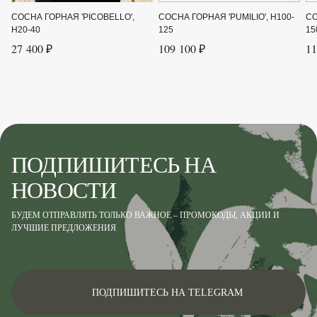
СОСНА ГОРНАЯ 'PICOBELLO',
СОСНА ГОРНАЯ 'PUMILIO', H100-
СО
H20-40
125
15
27 400 ₽
109 100 ₽
11
ПОДПИШИТЕСЬ НА
НОВОСТИ
БУДЕМ ОТПРАВЛЯТЬ ТОЛЬКО ВАЖНОЕ – ПРОМОКОДЫ, АКЦИИ И
ЛУЧШИЕ ПРЕДЛОЖЕНИЯ
ПОДПИШИТЕСЬ НА TELEGRAM