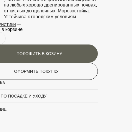
на любых хорошо дренированных почвах,
от кислых до щелочных. Морозостойка.
Устойчива к городским условиям.
ЕРИСТИКИ
аритный товар
Да
 в корзине
Сосна
'Gnom'
ПОЛОЖИТЬ В КОЗИНУ
Хвойный кустарник
ОФОРМИТЬ ПОКУПКУ
Зелёный
КА
2
 ПО ПОСАДКЕ И УХОДУ
1.5
НИЕ