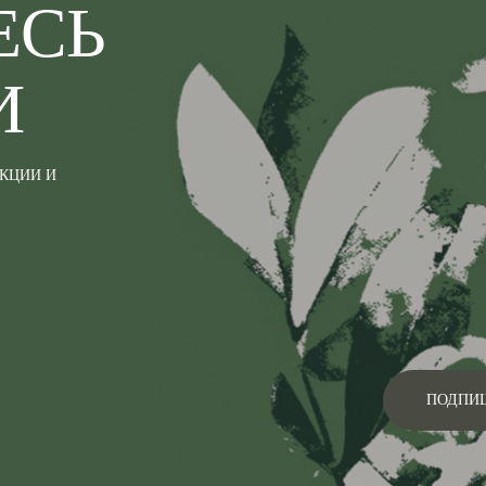
ЕСЬ
И
АКЦИИ И
ПОДПИ