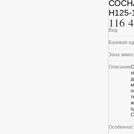
СОСНА
H125-
116 4
Вид
Базовая е
Зона зимос
Описание
С
х
д
м
п
т
ж
о
С
Особеннос