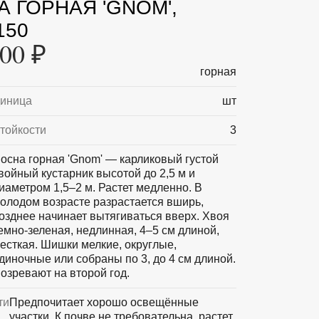
 ГОРНАЯ 'GNOM',
150
00 ₽
горная
диница
шт
тойкости
3
осна горная 'Gnom' — карликовый густой
войный кустарник высотой до 2,5 м и
иаметром 1,5–2 м. Растет медленно. В
олодом возрасте разрастается вширь,
озднее начинает вытягиваться вверх. Хвоя
емно-зеленая, недлинная, 4–5 см длиной,
есткая. Шишки мелкие, округлые,
диночные или собраны по 3, до 4 см длиной.
озревают на второй год.
ти
Предпочитает хорошо освещённые
участки. К почве не требовательна, растет