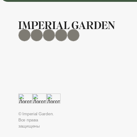
MAX
Дзен
YouTube
rutube
Telegram
© Imperial Garden.
Все права
защищены