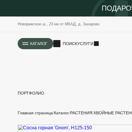
ПОДАРО
Новорижское ш., 23 км от МКАД, д. Захарово
ИСТОРИЯ
КАТАЛОГ
ПОИСК
УСЛУГИ
ПОРТФОЛИО
РАСТЕНИЯ
ОЗЕЛЕНЕНИЕ
Главная страница
Каталог
РАСТЕНИЯ
ХВОЙНЫЕ РАСТЕН
САДОВЫЕ
ПРОЕКТИРОВАНИЕ
БЛАГОУСТРОЙСТВО