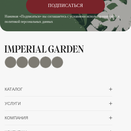
ПОДПИСАТЬСЯ
Нажимая «Подписаться» вы соглашаетесь с условиями использования сайта и
политикой персональных данных
MAX
Дзен
YouTube
rutube
Telegram
Показать/скрыть 
КАТАЛОГ
Показать/скрыть 
УСЛУГИ
Показать/скрыть 
КОМПАНИЯ
Показать/скрыть 