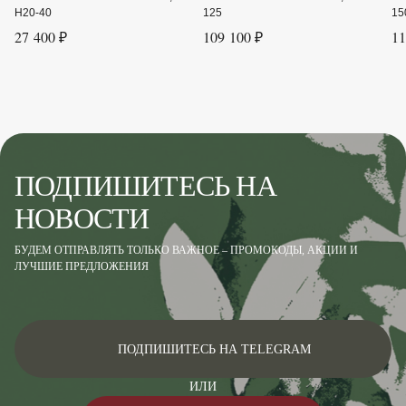
H20-40
125
15
27 400 ₽
109 100 ₽
11
ПОДПИШИТЕСЬ НА
НОВОСТИ
БУДЕМ ОТПРАВЛЯТЬ ТОЛЬКО ВАЖНОЕ – ПРОМОКОДЫ, АКЦИИ И
ЛУЧШИЕ ПРЕДЛОЖЕНИЯ
ПОДПИШИТЕСЬ НА TELEGRAM
ИЛИ