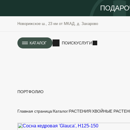
ПОДАРО
Новорижское ш., 23 км от МКАД, д. Захарово
ИСТОРИЯ
КАТАЛОГ
ПОИСК
УСЛУГИ
ПОРТФОЛИО
РАСТЕНИЯ
ОЗЕЛЕНЕНИЕ
Главная страница
Каталог
РАСТЕНИЯ
ХВОЙНЫЕ РАСТЕН
САДОВЫЕ
ПРОЕКТИРОВАНИЕ
БЛАГОУСТРОЙСТВО