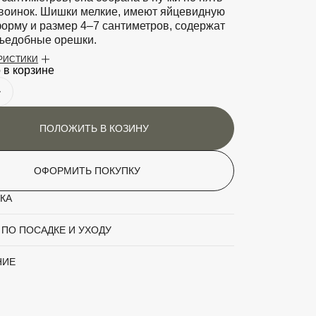
воинок. Шишки мелкие, имеют яйцевидную
орму и размер 4–7 сантиметров, содержат
ъедобные орешки.
ЕРИСТИКИ
ти
Светолюбива. Предпочитает
 в корзине
плодородные и влажные почвы.
Морозоустойчива. Очень устойчива к
сильным ветрам, болезням и вредителям.
ПОЛОЖИТЬ В КОЗИНУ
аритный товар
Да
Сосна
ОФОРМИТЬ ПОКУПКУ
'Glauca'
КА
6
 ПО ПОСАДКЕ И УХОДУ
4
НИЕ