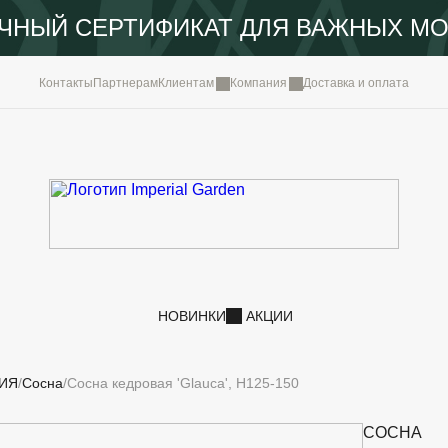
ЧНЫЙ СЕРТИФИКАТ ДЛЯ ВАЖНЫХ М
КОМПА
Контакты
Партнерам
Клиентам
Компания
Доставка и оплата
ПОРТФ
IMPERI
НОВОС
КОНТА
НОВИНКИ
АКЦИИ
ИЯ
Сосна
Сосна кедровая 'Glauca', H125-150
СОСНА