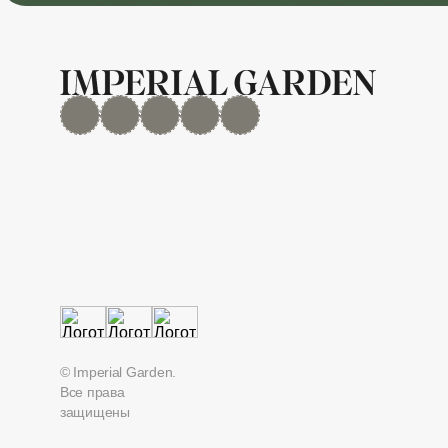
MAX
Дзен
YouTube
rutube
Telegram
© Imperial Garden.
Все права
защищены