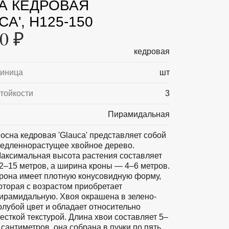
А КЕДРОВАЯ
CA', H125-150
0 ₽
кедровая
диница
шт
тойкости
3
Пирамидальная
осна кедровая 'Glauca' представляет собой
едленнорастущее хвойное дерево.
аксимальная высота растения составляет
2–15 метров, а ширина кроны — 4–6 метров.
рона имеет плотную конусовидную форму,
оторая с возрастом приобретает
ирамидальную. Хвоя окрашена в зелено-
олубой цвет и обладает относительно
есткой текстурой. Длина хвои составляет 5–
 сантиметров, она собрана в пучки по пять