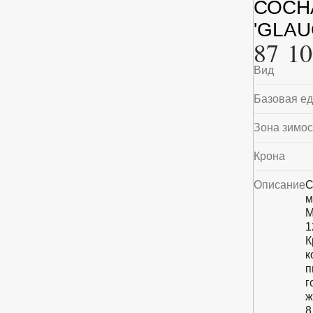
СОСН
'GLAU
87 10
Вид
Базовая е
Зона зимос
Крона
Описание
С
м
М
1
К
к
п
г
ж
8