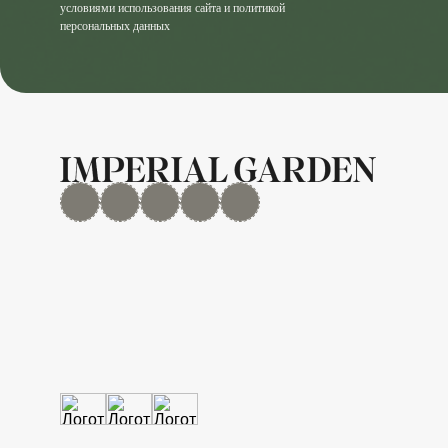
условиями использования сайта и политикой
персональных данных
MAX
Дзен
YouTube
rutube
Telegram