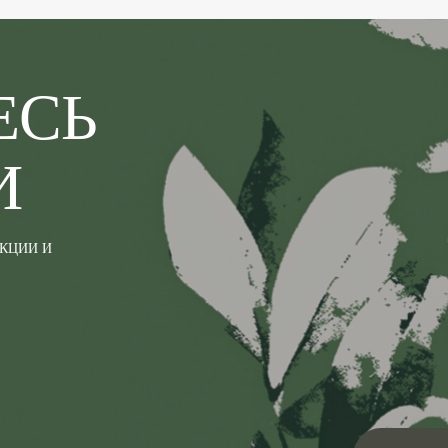
ЕСЬ
И
АКЦИИ И