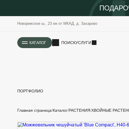
ПОДАРО
Новорижское ш., 23 км от МКАД, д. Захарово
ИСТОРИЯ
КАТАЛОГ
ПОИСК
УСЛУГИ
ПОРТФОЛИО
РАСТЕНИЯ
ОЗЕЛЕНЕНИЕ
Главная страница
Каталог
РАСТЕНИЯ
ХВОЙНЫЕ РАСТЕН
САДОВЫЕ
ПРОЕКТИРОВАНИЕ
БЛАГОУСТРОЙСТВО