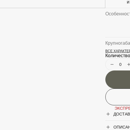
и
Особеннос
Крупногаб
ВСЕ ХАРАКТ
Род
Количество
Сорт
ЭКСПРЕ
ДОСТАВ
ОПИСА