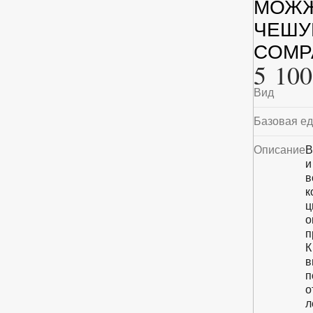
МОЖЖ
ЧЕШУ
COMPA
5 100
Вид
Базовая е
Описание
В
и
в
к
ц
о
п
К
в
п
о
л