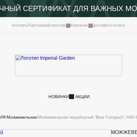
ЧНЫЙ СЕРТИФИКАТ ДЛЯ ВАЖНЫХ М
КОМПА
Контакты
Партнерам
Клиентам
Компания
Доставка и оплата
ПОРТФ
IMPERI
НОВОС
КОНТА
НОВИНКИ
АКЦИИ
ИЯ
Можжевельник
Можжевельник чешуйчатый 'Blue Compact', H40-
МОЖЖЕВЕ