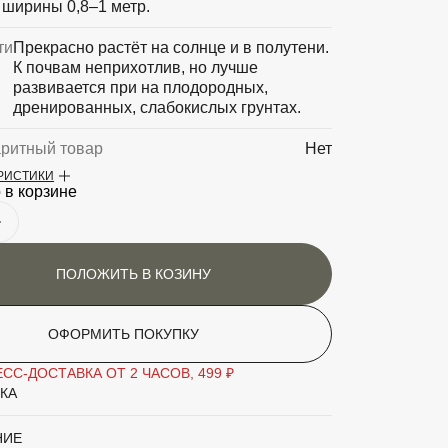
 ширины 0,8–1 метр.
ти
Прекрасно растёт на солнце и в полутени.
К почвам неприхотлив, но лучше
развивается при на плодородных,
дренированных, слабокислых грунтах.
аритный товар
Нет
ЕРИСТИКИ
Можжевельник
 в корзине
'Blue Compact'
ПОЛОЖИТЬ В КОЗИНУ
ОФОРМИТЬ ПОКУПКУ
СС-ДОСТАВКА ОТ 2 ЧАСОВ, 499 ₽
КА
НИЕ