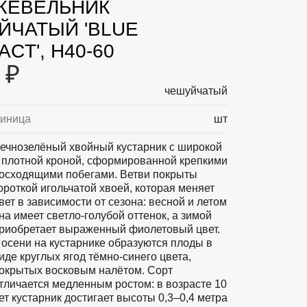
ЕВЕЛЬНИК
ЙЧАТЫЙ 'BLUE
CT', H40-60
 ₽
чешуйчатый
диница
шт
ечнозелёный хвойный кустарник с широкой
 плотной кроной, сформированной крепкими
осходящими побегами. Ветви покрыты
ороткой игольчатой хвоей, которая меняет
вет в зависимости от сезона: весной и летом
на имеет светло-голубой оттенок, а зимой
риобретает выраженный фиолетовый цвет.
 осени на кустарнике образуются плоды в
иде круглых ягод тёмно-синего цвета,
окрытых восковым налётом. Сорт
тличается медленным ростом: в возрасте 10
ет кустарник достигает высоты 0,3–0,4 метра