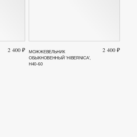
2 400 ₽
2 400 ₽
МОЖЖЕВЕЛЬНИК
МОЖЖ
ОБЫКНОВЕННЫЙ 'HIBERNICA',
'MINT 
H40-60