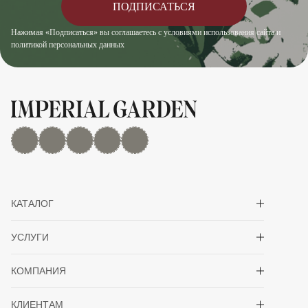
ПОДПИСАТЬСЯ
Нажимая «Подписаться» вы соглашаетесь с условиями использования сайта и
политикой персональных данных
MAX
Дзен
YouTube
rutube
Telegram
Показать/скрыть 
КАТАЛОГ
Показать/скрыть 
УСЛУГИ
Показать/скрыть 
КОМПАНИЯ
Показать/скрыть 
КЛИЕНТАМ