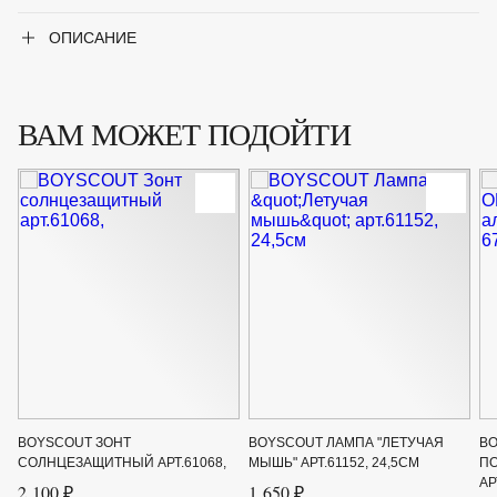
ОПИСАНИЕ
ВАМ МОЖЕТ ПОДОЙТИ
BOYSCOUT ЗОНТ
BOYSCOUT ЛАМПА "ЛЕТУЧАЯ
BO
СОЛНЦЕЗАЩИТНЫЙ АРТ.61068,
МЫШЬ" АРТ.61152, 24,5СМ
П
АР
2 100 ₽
1 650 ₽