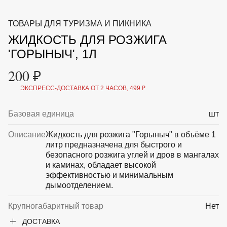
ВКА И
ДЕРЖАТЕЛИ
МАЛАЯ МЕХАНИЗАЦИЯ
ТОВАРЫ ДЛЯ ТУРИЗМА И ПИКНИКА
+7 (495) 197 87
УХОД
ОТПУГИВАТЕЛИ ОТ ПТИЦ, НАСЕКОМЫХ И
87
ЖИДКОСТЬ ДЛЯ РОЗЖИГА
ГРЫЗУНОВ
САДОВАЯ ОДЕЖДА И ОБУВЬ
'ГОРЫНЫЧ', 1Л
САДОВЫЙ ИНСТРУМЕНТ
СЕМЕНА
200 ₽
СРЕДСТВА ЗАЩИТЫ РАСТЕНИЙ И УДОБРЕНИЯ
ТОВАРЫ ДЛЯ БАНЬ И САУН
ЭКСПРЕСС-ДОСТАВКА ОТ 2 ЧАСОВ, 499 ₽
ТОВАРЫ ДЛЯ ПОЛИВА
ТОВАРЫ ДЛЯ ТУРИЗМА И ПИКНИКА
Базовая единица
шт
ТОВАРЫ И АПТЕКА ДЛЯ ПРУДА
ХОЗ ТОВАРЫ
Описание
Жидкость для розжига "Горыныч" в объёме 1
литр предназначена для быстрого и
Sale
Новинки
Акции
безопасного розжига углей и дров в мангалах
и каминах, обладает высокой
эффективностью и минимальным
дымоотделением.
Крупногабаритный товар
Нет
ДОСТАВКА