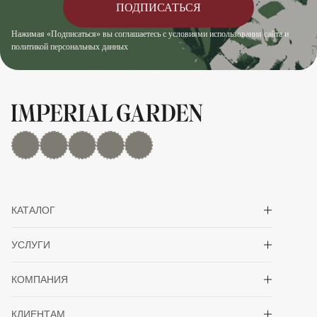
ПОДПИСАТЬСЯ
Нажимая «Подписаться» вы соглашаетесь с условиями использования сайта и
политикой персональных данных
MAX
Дзен
YouTube
rutube
Telegram
Показать/скрыть 
КАТАЛОГ
Показать/скрыть 
УСЛУГИ
Показать/скрыть 
КОМПАНИЯ
Показать/скрыть 
КЛИЕНТАМ