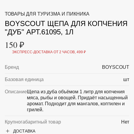
ВКА И
ДЕРЖАТЕЛИ
МАЛАЯ МЕХАНИЗАЦИЯ
ТОВАРЫ ДЛЯ ТУРИЗМА И ПИКНИКА
+7 (495) 197 87
УХОД
ОТПУГИВАТЕЛИ ОТ ПТИЦ, НАСЕКОМЫХ И
87
BOYSCOUT ЩЕПА ДЛЯ КОПЧЕНИЯ
ГРЫЗУНОВ
САДОВАЯ ОДЕЖДА И ОБУВЬ
"ДУБ" АРТ.61095, 1Л
САДОВЫЙ ИНСТРУМЕНТ
СЕМЕНА
150 ₽
СРЕДСТВА ЗАЩИТЫ РАСТЕНИЙ И УДОБРЕНИЯ
ТОВАРЫ ДЛЯ БАНЬ И САУН
ЭКСПРЕСС-ДОСТАВКА ОТ 2 ЧАСОВ, 499 ₽
ТОВАРЫ ДЛЯ ПОЛИВА
ТОВАРЫ ДЛЯ ТУРИЗМА И ПИКНИКА
Бренд
BOYSCOUT
ТОВАРЫ И АПТЕКА ДЛЯ ПРУДА
ХОЗ ТОВАРЫ
Базовая единица
шт
Sale
Новинки
Акции
Описание
Щепа из дуба объёмом 1 литр для копчения
мяса, рыбы и овощей. Придаёт насыщенный
аромат. Подходит для мангалов, коптилен и
грилей.
Крупногабаритный товар
Нет
ДОСТАВКА