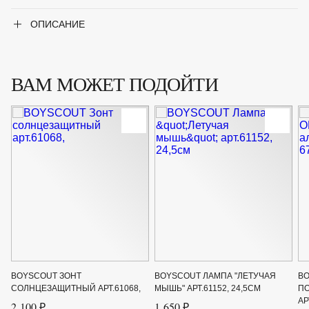
ОПИСАНИЕ
ВАМ МОЖЕТ ПОДОЙТИ
BOYSCOUT ЗОНТ
BOYSCOUT ЛАМПА "ЛЕТУЧАЯ
BO
СОЛНЦЕЗАЩИТНЫЙ АРТ.61068,
МЫШЬ" АРТ.61152, 24,5СМ
П
АР
2 100 ₽
1 650 ₽