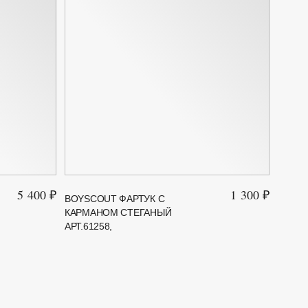
5 400 ₽
1 300 ₽
BOYSCOUT ФАРТУК С
BOYS
КАРМАНОМ СТЕГАНЫЙ
ОДНО
АРТ.61258,
АРТ.6