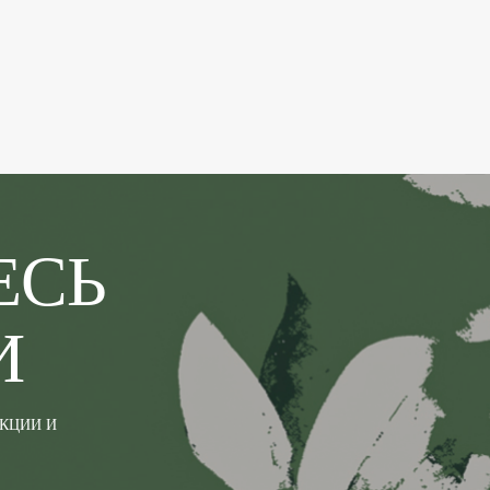
ЕСЬ
И
АКЦИИ И