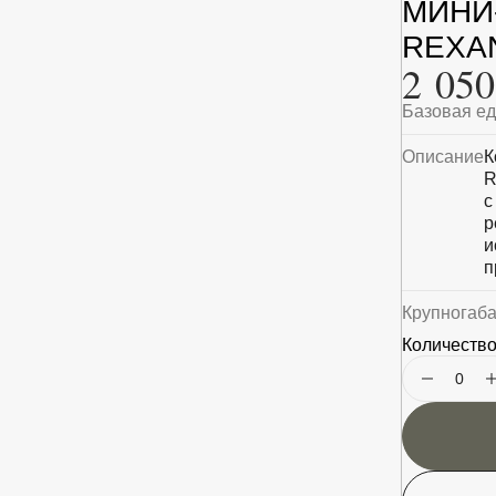
МИНИ-
REXAN
2 050
Базовая е
Описание
К
R
с
р
и
п
Крупногаб
Количество