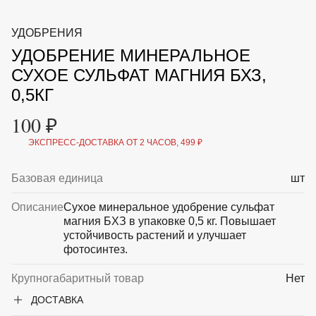
ВКА И
ДЕРЖАТЕЛИ
МАЛАЯ МЕХАНИЗАЦИЯ
УДОБРЕНИЯ
+7 (495) 197 87
УХОД
ОТПУГИВАТЕЛИ ОТ ПТИЦ, НАСЕКОМЫХ И
87
УДОБРЕНИЕ МИНЕРАЛЬНОЕ
ГРЫЗУНОВ
САДОВАЯ ОДЕЖДА И ОБУВЬ
СУХОЕ СУЛЬФАТ МАГНИЯ БХЗ,
САДОВЫЙ ИНСТРУМЕНТ
0,5КГ
СЕМЕНА
СРЕДСТВА ЗАЩИТЫ РАСТЕНИЙ И УДОБРЕНИЯ
100 ₽
ТОВАРЫ ДЛЯ БАНЬ И САУН
ТОВАРЫ ДЛЯ ПОЛИВА
ЭКСПРЕСС-ДОСТАВКА ОТ 2 ЧАСОВ, 499 ₽
ТОВАРЫ ДЛЯ ТУРИЗМА И ПИКНИКА
ТОВАРЫ И АПТЕКА ДЛЯ ПРУДА
Базовая единица
шт
ХОЗ ТОВАРЫ
Описание
Сухое минеральное удобрение сульфат
Sale
Новинки
Акции
магния БХЗ в упаковке 0,5 кг. Повышает
устойчивость растений и улучшает
фотосинтез.
Крупногабаритный товар
Нет
ДОСТАВКА