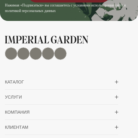
Нажимая «Подписаться» вы соглашаетесь с условиями использования сайта и
политикой персональных данных
MAX
Дзен
YouTube
rutube
Telegram
Показать/скрыть 
КАТАЛОГ
Показать/скрыть 
УСЛУГИ
Показать/скрыть 
КОМПАНИЯ
Показать/скрыть 
КЛИЕНТАМ