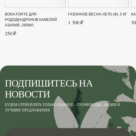
BONA FORTE ДЛЯ
ГАЗОННОЕ ВЕСНА-ЛЕТО (Ф), 5 КГ
КА
РОДОДЕНДРОНОВ КАМЕЛИЙ
1 300 ₽
30
АЗАЛИЙ, 285МЛ.
250 ₽
ПОДПИШИТЕСЬ НА
НОВОСТИ
БУДЕМ ОТПРАВЛЯТЬ ТОЛЬКО ВАЖНОЕ – ПРОМОКОДЫ, АКЦИИ И
ЛУЧШИЕ ПРЕДЛОЖЕНИЯ