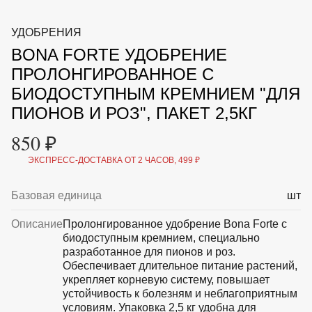
ВКА И
ДЕРЖАТЕЛИ
МАЛАЯ МЕХАНИЗАЦИЯ
УДОБРЕНИЯ
+7 (495) 197 87
УХОД
ОТПУГИВАТЕЛИ ОТ ПТИЦ, НАСЕКОМЫХ И
87
BONA FORTE УДОБРЕНИЕ
ГРЫЗУНОВ
САДОВАЯ ОДЕЖДА И ОБУВЬ
ПРОЛОНГИРОВАННОЕ С
САДОВЫЙ ИНСТРУМЕНТ
БИОДОСТУПНЫМ КРЕМНИЕМ "ДЛЯ
СЕМЕНА
СРЕДСТВА ЗАЩИТЫ РАСТЕНИЙ И УДОБРЕНИЯ
ПИОНОВ И РОЗ", ПАКЕТ 2,5КГ
ТОВАРЫ ДЛЯ БАНЬ И САУН
850 ₽
ТОВАРЫ ДЛЯ ПОЛИВА
ТОВАРЫ ДЛЯ ТУРИЗМА И ПИКНИКА
ЭКСПРЕСС-ДОСТАВКА ОТ 2 ЧАСОВ, 499 ₽
ТОВАРЫ И АПТЕКА ДЛЯ ПРУДА
ХОЗ ТОВАРЫ
Базовая единица
шт
Sale
Новинки
Акции
Описание
Пролонгированное удобрение Bona Forte с
биодоступным кремнием, специально
разработанное для пионов и роз.
Обеспечивает длительное питание растений,
укрепляет корневую систему, повышает
устойчивость к болезням и неблагоприятным
условиям. Упаковка 2,5 кг удобна для