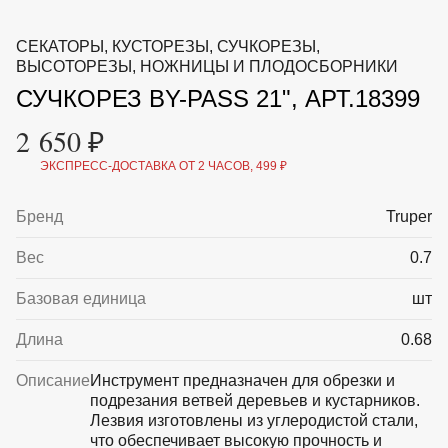
ВКА И
ДЕРЖАТЕЛИ
МАЛАЯ МЕХАНИЗАЦИЯ
СЕКАТОРЫ, КУСТОРЕЗЫ, СУЧКОРЕЗЫ,
+7 (495) 197 87
УХОД
ОТПУГИВАТЕЛИ ОТ ПТИЦ, НАСЕКОМЫХ И
ВЫСОТОРЕЗЫ, НОЖНИЦЫ И ПЛОДОСБОРНИКИ
87
ГРЫЗУНОВ
СУЧКОРЕЗ BY-PASS 21", АРТ.18399
САДОВАЯ ОДЕЖДА И ОБУВЬ
САДОВЫЙ ИНСТРУМЕНТ
2 650 ₽
СЕМЕНА
СРЕДСТВА ЗАЩИТЫ РАСТЕНИЙ И УДОБРЕНИЯ
ЭКСПРЕСС-ДОСТАВКА ОТ 2 ЧАСОВ, 499 ₽
ТОВАРЫ ДЛЯ БАНЬ И САУН
ТОВАРЫ ДЛЯ ПОЛИВА
ТОВАРЫ ДЛЯ ТУРИЗМА И ПИКНИКА
Бренд
Truper
ТОВАРЫ И АПТЕКА ДЛЯ ПРУДА
ХОЗ ТОВАРЫ
Вес
0.7
Базовая единица
шт
Sale
Новинки
Акции
Длина
0.68
Описание
Инструмент предназначен для обрезки и
подрезания ветвей деревьев и кустарников.
Лезвия изготовлены из углеродистой стали,
что обеспечивает высокую прочность и