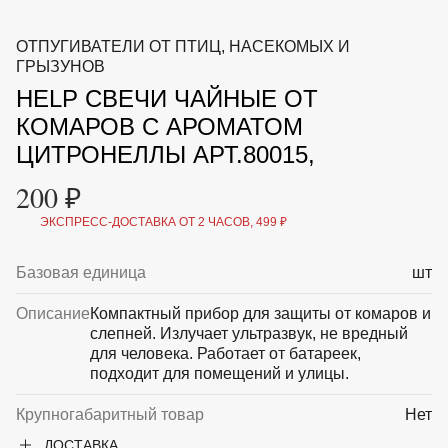
ВКА И
ДЕРЖАТЕЛИ
МАЛАЯ МЕХАНИЗАЦИЯ
ОТПУГИВАТЕЛИ ОТ ПТИЦ, НАСЕКОМЫХ И
+7 (495) 197 87
УХОД
ОТПУГИВАТЕЛИ ОТ ПТИЦ, НАСЕКОМЫХ И
ГРЫЗУНОВ
87
ГРЫЗУНОВ
HELP СВЕЧИ ЧАЙНЫЕ ОТ
САДОВАЯ ОДЕЖДА И ОБУВЬ
САДОВЫЙ ИНСТРУМЕНТ
КОМАРОВ С АРОМАТОМ
СЕМЕНА
ЦИТРОНЕЛЛЫ АРТ.80015,
СРЕДСТВА ЗАЩИТЫ РАСТЕНИЙ И УДОБРЕНИЯ
ТОВАРЫ ДЛЯ БАНЬ И САУН
200 ₽
ТОВАРЫ ДЛЯ ПОЛИВА
ТОВАРЫ ДЛЯ ТУРИЗМА И ПИКНИКА
ЭКСПРЕСС-ДОСТАВКА ОТ 2 ЧАСОВ, 499 ₽
ТОВАРЫ И АПТЕКА ДЛЯ ПРУДА
ХОЗ ТОВАРЫ
Базовая единица
шт
Sale
Новинки
Акции
Описание
Компактный прибор для защиты от комаров и
слепней. Излучает ультразвук, не вредный
для человека. Работает от батареек,
подходит для помещений и улицы.
Крупногабаритный товар
Нет
ДОСТАВКА