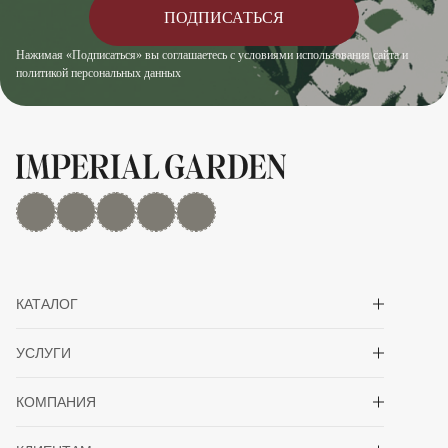
ПОДПИСАТЬСЯ
Нажимая «Подписаться» вы соглашаетесь с условиями использования сайта и
политикой персональных данных
MAX
Дзен
YouTube
rutube
Telegram
Показать/скрыть 
КАТАЛОГ
Показать/скрыть 
УСЛУГИ
Показать/скрыть 
КОМПАНИЯ
Показать/скрыть 