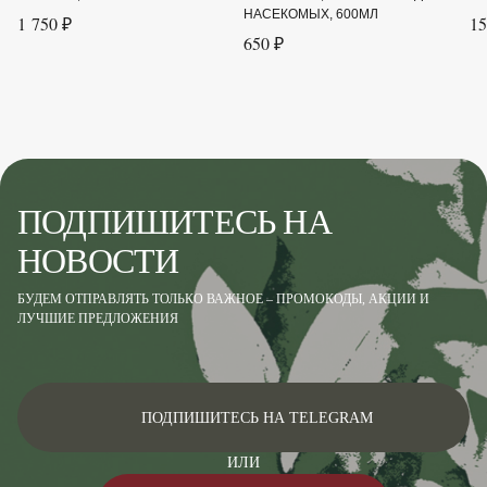
НАСЕКОМЫХ, 600МЛ
1 750 ₽
15
650 ₽
ПОДПИШИТЕСЬ НА
НОВОСТИ
БУДЕМ ОТПРАВЛЯТЬ ТОЛЬКО ВАЖНОЕ – ПРОМОКОДЫ, АКЦИИ И
ЛУЧШИЕ ПРЕДЛОЖЕНИЯ
ПОДПИШИТЕСЬ НА TELEGRAM
ИЛИ