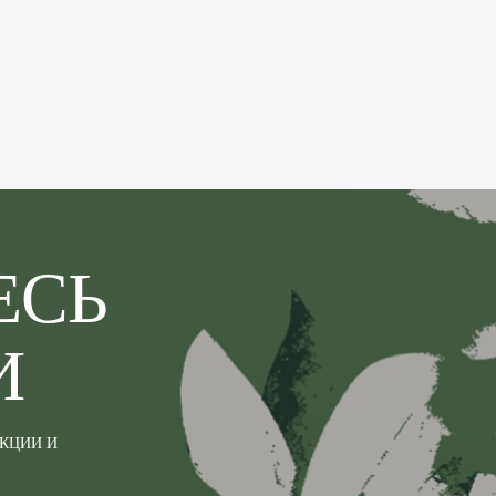
ЕСЬ
И
АКЦИИ И