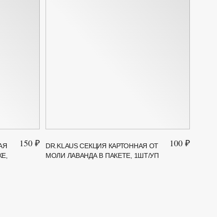
150 ₽
100 ₽
АЯ
DR.KLAUS СЕКЦИЯ КАРТОННАЯ ОТ
DR.KL
Е,
МОЛИ ЛАВАНДА В ПАКЕТЕ, 1ШТ/УП
БЕЗ З