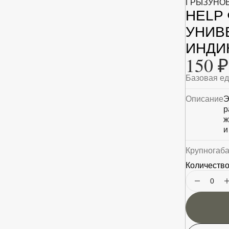
ГРЫЗУНО
HELP
УНИВ
ИНДИК
150 ₽
Базовая е
Описание
Э
р
ж
и
Крупногаб
Количество