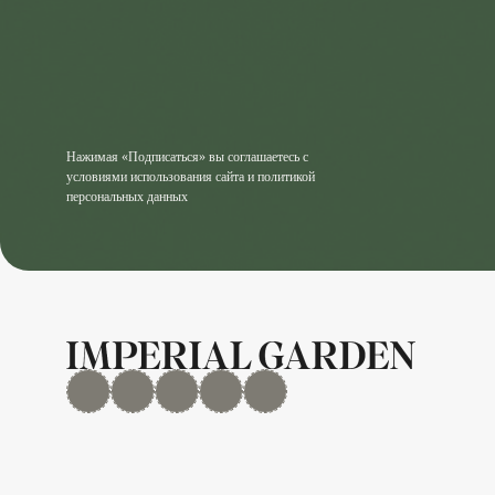
Нажимая «Подписаться» вы соглашаетесь с
условиями использования сайта и политикой
персональных данных
MAX
Дзен
YouTube
rutube
Telegram