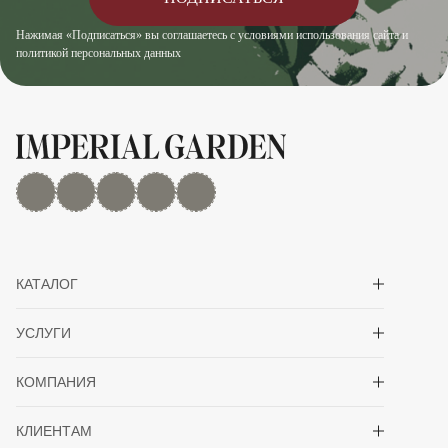
Нажимая «Подписаться» вы соглашаетесь с условиями использования сайта и
политикой персональных данных
MAX
Дзен
YouTube
rutube
Telegram
Показать/скрыть 
КАТАЛОГ
Показать/скрыть 
УСЛУГИ
Показать/скрыть 
КОМПАНИЯ
Показать/скрыть 
КЛИЕНТАМ