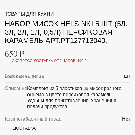
ВКА И
ДЕРЖАТЕЛИ
МАЛАЯ МЕХАНИЗАЦИЯ
ТОВАРЫ ДЛЯ КУХНИ
+7 (495) 197 87
УХОД
ОТПУГИВАТЕЛИ ОТ ПТИЦ, НАСЕКОМЫХ И
87
НАБОР МИСОК HELSINKI 5 ШТ (5Л,
ГРЫЗУНОВ
САДОВАЯ ОДЕЖДА И ОБУВЬ
3Л, 2Л, 1Л, 0,5Л) ПЕРСИКОВАЯ
САДОВЫЙ ИНСТРУМЕНТ
КАРАМЕЛЬ АРТ.PT127713040,
СЕМЕНА
СРЕДСТВА ЗАЩИТЫ РАСТЕНИЙ И УДОБРЕНИЯ
650 ₽
ТОВАРЫ ДЛЯ БАНЬ И САУН
ТОВАРЫ ДЛЯ ПОЛИВА
ЭКСПРЕСС-ДОСТАВКА ОТ 2 ЧАСОВ, 499 ₽
ТОВАРЫ ДЛЯ ТУРИЗМА И ПИКНИКА
ТОВАРЫ И АПТЕКА ДЛЯ ПРУДА
Базовая единица
шт
ХОЗ ТОВАРЫ
Описание
Комплект из 5 пластиковых мисок разного
Sale
Новинки
Акции
объёма в цвете персиковая карамель.
Удобны для приготовления, хранения и
подачи продуктов.
Крупногабаритный товар
Нет
ДОСТАВКА