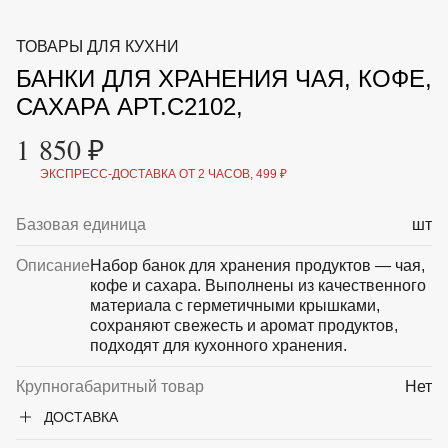
ВКА И
ДЕРЖАТЕЛИ
МАЛАЯ МЕХАНИЗАЦИЯ
ТОВАРЫ ДЛЯ КУХНИ
+7 (495) 197 87
УХОД
ОТПУГИВАТЕЛИ ОТ ПТИЦ, НАСЕКОМЫХ И
87
БАНКИ ДЛЯ ХРАНЕНИЯ ЧАЯ, КОФЕ,
ГРЫЗУНОВ
САДОВАЯ ОДЕЖДА И ОБУВЬ
САХАРА АРТ.С2102,
САДОВЫЙ ИНСТРУМЕНТ
СЕМЕНА
1 850 ₽
СРЕДСТВА ЗАЩИТЫ РАСТЕНИЙ И УДОБРЕНИЯ
ТОВАРЫ ДЛЯ БАНЬ И САУН
ЭКСПРЕСС-ДОСТАВКА ОТ 2 ЧАСОВ, 499 ₽
ТОВАРЫ ДЛЯ ПОЛИВА
ТОВАРЫ ДЛЯ ТУРИЗМА И ПИКНИКА
Базовая единица
шт
ТОВАРЫ И АПТЕКА ДЛЯ ПРУДА
ХОЗ ТОВАРЫ
Описание
Набор банок для хранения продуктов — чая,
кофе и сахара. Выполнены из качественного
Sale
Новинки
Акции
материала с герметичными крышками,
сохраняют свежесть и аромат продуктов,
подходят для кухонного хранения.
Крупногабаритный товар
Нет
ДОСТАВКА