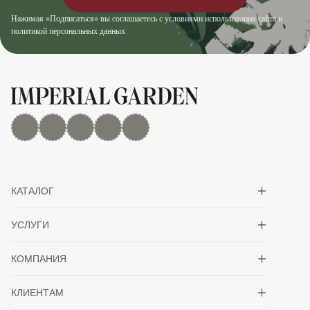
Нажимая «Подписаться» вы соглашаетесь с условиями использования сайта и
политикой персональных данных
MAX
Дзен
YouTube
rutube
Telegram
Показать/скрыть 
КАТАЛОГ
Показать/скрыть 
УСЛУГИ
Показать/скрыть 
КОМПАНИЯ
Показать/скрыть 
КЛИЕНТАМ