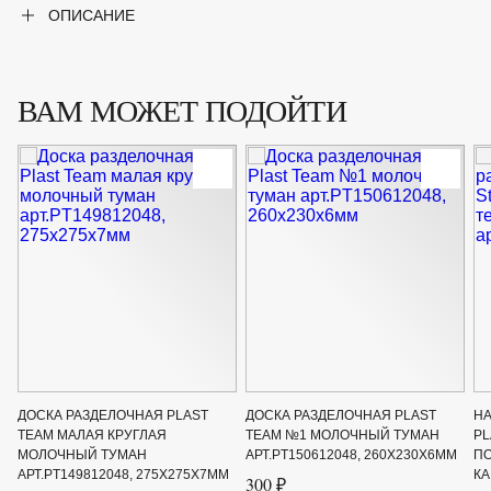
ОПИСАНИЕ
ВАМ МОЖЕТ ПОДОЙТИ
ДОСКА РАЗДЕЛОЧНАЯ PLAST
ДОСКА РАЗДЕЛОЧНАЯ PLAST
НА
TEAM МАЛАЯ КРУГЛАЯ
TEAM №1 МОЛОЧНЫЙ ТУМАН
PL
МОЛОЧНЫЙ ТУМАН
АРТ.PT150612048, 260Х230Х6ММ
ПО
АРТ.PT149812048, 275Х275Х7ММ
КА
300 ₽