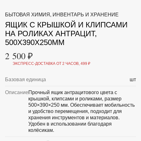
ВКА И
ДЕРЖАТЕЛИ
МАЛАЯ МЕХАНИЗАЦИЯ
БЫТОВАЯ ХИМИЯ, ИНВЕНТАРЬ И ХРАНЕНИЕ
+7 (495) 197 87
УХОД
ОТПУГИВАТЕЛИ ОТ ПТИЦ, НАСЕКОМЫХ И
87
ЯЩИК С КРЫШКОЙ И КЛИПСАМИ
ГРЫЗУНОВ
САДОВАЯ ОДЕЖДА И ОБУВЬ
НА РОЛИКАХ АНТРАЦИТ,
САДОВЫЙ ИНСТРУМЕНТ
500Х390Х250ММ
СЕМЕНА
СРЕДСТВА ЗАЩИТЫ РАСТЕНИЙ И УДОБРЕНИЯ
2 500 ₽
ТОВАРЫ ДЛЯ БАНЬ И САУН
ТОВАРЫ ДЛЯ ПОЛИВА
ЭКСПРЕСС-ДОСТАВКА ОТ 2 ЧАСОВ, 499 ₽
ТОВАРЫ ДЛЯ ТУРИЗМА И ПИКНИКА
ТОВАРЫ И АПТЕКА ДЛЯ ПРУДА
Базовая единица
шт
ХОЗ ТОВАРЫ
Описание
Прочный ящик антрацитового цвета с
Sale
Новинки
Акции
крышкой, клипсами и роликами, размер
500×390×250 мм. Обеспечивает мобильность
и удобство перемещения, подходит для
хранения инструментов и материалов.
Удобен в использовании благодаря
колёсикам.