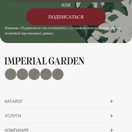
ИЛИ
ПОДПИСАТЬСЯ
Нажимая «Подписаться» вы соглашаетесь с условиями использования сайта и
политикой персональных данных
MAX
Дзен
YouTube
rutube
Telegram
Показать/скрыть 
КАТАЛОГ
Показать/скрыть 
УСЛУГИ
Показать/скрыть 
КОМПАНИЯ