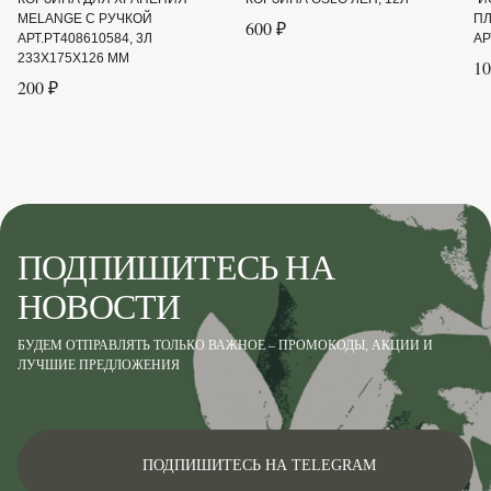
MELANGE С РУЧКОЙ
ПЛ
600 ₽
АРТ.PT408610584, 3Л
АР
233Х175Х126 ММ
10
200 ₽
ПОДПИШИТЕСЬ НА
НОВОСТИ
БУДЕМ ОТПРАВЛЯТЬ ТОЛЬКО ВАЖНОЕ – ПРОМОКОДЫ, АКЦИИ И
ЛУЧШИЕ ПРЕДЛОЖЕНИЯ
ПОДПИШИТЕСЬ НА TELEGRAM