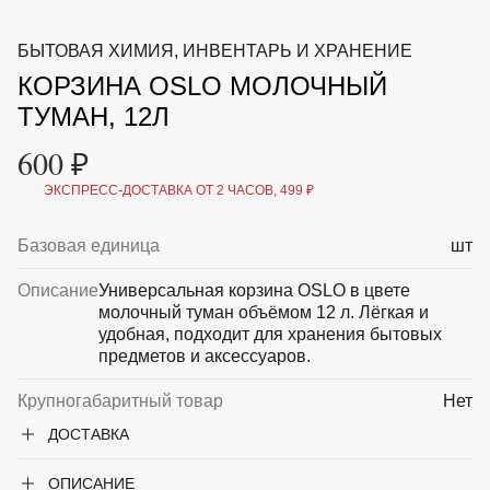
ВКА И
ДЕРЖАТЕЛИ
МАЛАЯ МЕХАНИЗАЦИЯ
БЫТОВАЯ ХИМИЯ, ИНВЕНТАРЬ И ХРАНЕНИЕ
+7 (495) 197 87
УХОД
ОТПУГИВАТЕЛИ ОТ ПТИЦ, НАСЕКОМЫХ И
87
КОРЗИНА OSLO МОЛОЧНЫЙ
ГРЫЗУНОВ
САДОВАЯ ОДЕЖДА И ОБУВЬ
ТУМАН, 12Л
САДОВЫЙ ИНСТРУМЕНТ
СЕМЕНА
600 ₽
СРЕДСТВА ЗАЩИТЫ РАСТЕНИЙ И УДОБРЕНИЯ
ТОВАРЫ ДЛЯ БАНЬ И САУН
ЭКСПРЕСС-ДОСТАВКА ОТ 2 ЧАСОВ, 499 ₽
ТОВАРЫ ДЛЯ ПОЛИВА
ТОВАРЫ ДЛЯ ТУРИЗМА И ПИКНИКА
Базовая единица
шт
ТОВАРЫ И АПТЕКА ДЛЯ ПРУДА
ХОЗ ТОВАРЫ
Описание
Универсальная корзина OSLO в цвете
молочный туман объёмом 12 л. Лёгкая и
Sale
Новинки
Акции
удобная, подходит для хранения бытовых
предметов и аксессуаров.
Крупногабаритный товар
Нет
ДОСТАВКА
ОПИСАНИЕ