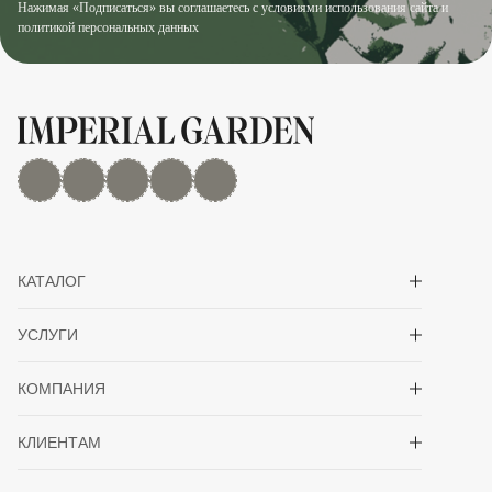
Нажимая «Подписаться» вы соглашаетесь с условиями использования сайта и
политикой персональных данных
MAX
Дзен
YouTube
rutube
Telegram
Показать/скрыть 
КАТАЛОГ
Показать/скрыть 
УСЛУГИ
Показать/скрыть 
КОМПАНИЯ
Показать/скрыть 
КЛИЕНТАМ