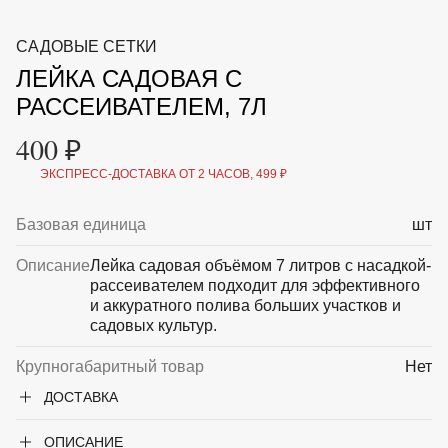
ВКА И
ДЕРЖАТЕЛИ
МАЛАЯ МЕХАНИЗАЦИЯ
САДОВЫЕ СЕТКИ
+7 (495) 197 87
УХОД
ОТПУГИВАТЕЛИ ОТ ПТИЦ, НАСЕКОМЫХ И
87
ЛЕЙКА САДОВАЯ С
ГРЫЗУНОВ
САДОВАЯ ОДЕЖДА И ОБУВЬ
РАССЕИВАТЕЛЕМ, 7Л
САДОВЫЙ ИНСТРУМЕНТ
СЕМЕНА
400 ₽
СРЕДСТВА ЗАЩИТЫ РАСТЕНИЙ И УДОБРЕНИЯ
ТОВАРЫ ДЛЯ БАНЬ И САУН
ЭКСПРЕСС-ДОСТАВКА ОТ 2 ЧАСОВ, 499 ₽
ТОВАРЫ ДЛЯ ПОЛИВА
ТОВАРЫ ДЛЯ ТУРИЗМА И ПИКНИКА
Базовая единица
шт
ТОВАРЫ И АПТЕКА ДЛЯ ПРУДА
ХОЗ ТОВАРЫ
Описание
Лейка садовая объёмом 7 литров с насадкой-
рассеивателем подходит для эффективного
Sale
Новинки
Акции
и аккуратного полива больших участков и
садовых культур.
Крупногабаритный товар
Нет
ДОСТАВКА
ОПИСАНИЕ