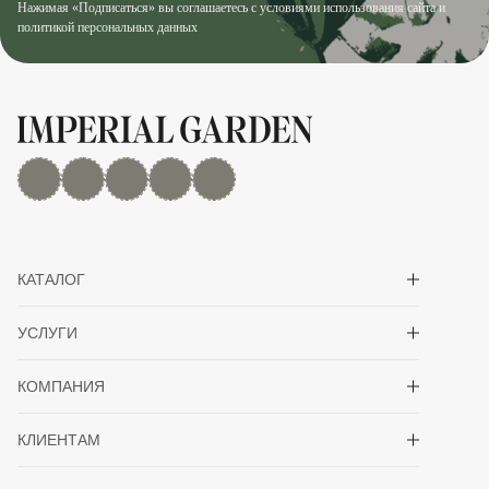
Нажимая «Подписаться» вы соглашаетесь с условиями использования сайта и
политикой персональных данных
MAX
Дзен
YouTube
rutube
Telegram
Показать/скрыть 
КАТАЛОГ
Показать/скрыть 
УСЛУГИ
Показать/скрыть 
КОМПАНИЯ
Показать/скрыть 
КЛИЕНТАМ