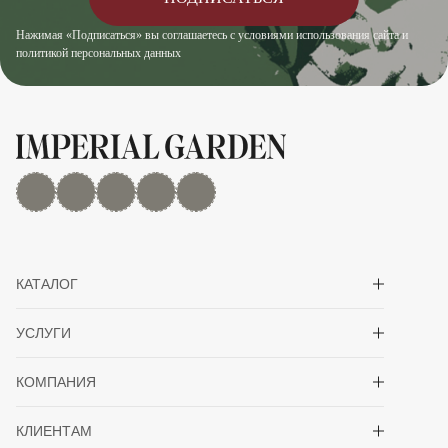
Нажимая «Подписаться» вы соглашаетесь с условиями использования сайта и
политикой персональных данных
MAX
Дзен
YouTube
rutube
Telegram
Показать/скрыть 
КАТАЛОГ
Показать/скрыть 
УСЛУГИ
Показать/скрыть 
КОМПАНИЯ
Показать/скрыть 
КЛИЕНТАМ