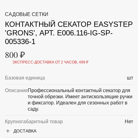
ВКА И
ДЕРЖАТЕЛИ
МАЛАЯ МЕХАНИЗАЦИЯ
САДОВЫЕ СЕТКИ
+7 (495) 197 87
УХОД
ОТПУГИВАТЕЛИ ОТ ПТИЦ, НАСЕКОМЫХ И
87
КОНТАКТНЫЙ СЕКАТОР EASYSTEP
ГРЫЗУНОВ
САДОВАЯ ОДЕЖДА И ОБУВЬ
'GRONS', АРТ. E006.116-IG-SP-
САДОВЫЙ ИНСТРУМЕНТ
005336-1
СЕМЕНА
СРЕДСТВА ЗАЩИТЫ РАСТЕНИЙ И УДОБРЕНИЯ
800 ₽
ТОВАРЫ ДЛЯ БАНЬ И САУН
ТОВАРЫ ДЛЯ ПОЛИВА
ЭКСПРЕСС-ДОСТАВКА ОТ 2 ЧАСОВ, 499 ₽
ТОВАРЫ ДЛЯ ТУРИЗМА И ПИКНИКА
ТОВАРЫ И АПТЕКА ДЛЯ ПРУДА
Базовая единица
шт
ХОЗ ТОВАРЫ
Описание
Профессиональный контактный секатор для
Sale
Новинки
Акции
точной обрезки. Имеет антискользящие ручки
и фиксатор. Идеален для сезонных работ в
саду.
Крупногабаритный товар
Нет
ДОСТАВКА