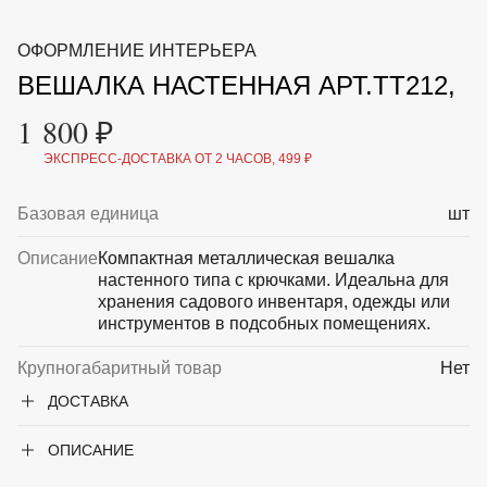
ВКА И
ДЕРЖАТЕЛИ
МАЛАЯ МЕХАНИЗАЦИЯ
ОФОРМЛЕНИЕ ИНТЕРЬЕРА
+7 (495) 197 87
УХОД
ОТПУГИВАТЕЛИ ОТ ПТИЦ, НАСЕКОМЫХ И
87
ВЕШАЛКА НАСТЕННАЯ АРТ.TT212,
ГРЫЗУНОВ
САДОВАЯ ОДЕЖДА И ОБУВЬ
1 800 ₽
САДОВЫЙ ИНСТРУМЕНТ
СЕМЕНА
ЭКСПРЕСС-ДОСТАВКА ОТ 2 ЧАСОВ, 499 ₽
СРЕДСТВА ЗАЩИТЫ РАСТЕНИЙ И УДОБРЕНИЯ
ТОВАРЫ ДЛЯ БАНЬ И САУН
ТОВАРЫ ДЛЯ ПОЛИВА
Базовая единица
шт
ТОВАРЫ ДЛЯ ТУРИЗМА И ПИКНИКА
ТОВАРЫ И АПТЕКА ДЛЯ ПРУДА
Описание
Компактная металлическая вешалка
ХОЗ ТОВАРЫ
настенного типа с крючками. Идеальна для
хранения садового инвентаря, одежды или
инструментов в подсобных помещениях.
Sale
Новинки
Акции
Крупногабаритный товар
Нет
ДОСТАВКА
ОПИСАНИЕ