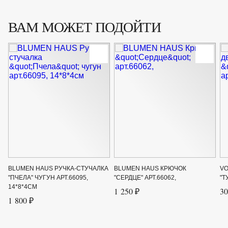
ВАМ МОЖЕТ ПОДОЙТИ
BLUMEN HAUS РУЧКА-СТУЧАЛКА
BLUMEN HAUS КРЮЧОК
VO
"ПЧЕЛА" ЧУГУН АРТ.66095,
"СЕРДЦЕ" АРТ.66062,
"Т
14*8*4СМ
1 250 ₽
30
1 800 ₽