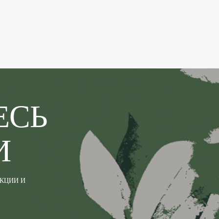
ЕСЬ
И
АКЦИИ И