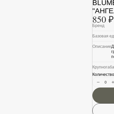
BLUM
"АНГЕ
850 ₽
Бренд
Базовая е
Описание
Д
г
п
Крупногаб
Количество