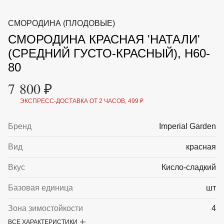
ВКА И
ДЕРЖАТЕЛИ
МАЛАЯ МЕХАНИЗАЦИЯ
СМОРОДИНА (ПЛОДОВЫЕ)
+7 (495) 197 87
УХОД
ОТПУГИВАТЕЛИ ОТ ПТИЦ, НАСЕКОМЫХ И
87
СМОРОДИНА КРАСНАЯ 'НАТАЛИ'
ГРЫЗУНОВ
САДОВАЯ ОДЕЖДА И ОБУВЬ
(СРЕДНИЙ ГУСТО-КРАСНЫЙ), H60-
САДОВЫЙ ИНСТРУМЕНТ
80
СЕМЕНА
СРЕДСТВА ЗАЩИТЫ РАСТЕНИЙ И УДОБРЕНИЯ
7 800 ₽
ТОВАРЫ ДЛЯ БАНЬ И САУН
ТОВАРЫ ДЛЯ ПОЛИВА
ЭКСПРЕСС-ДОСТАВКА ОТ 2 ЧАСОВ, 499 ₽
ТОВАРЫ ДЛЯ ТУРИЗМА И ПИКНИКА
ТОВАРЫ И АПТЕКА ДЛЯ ПРУДА
Бренд
Imperial Garden
ХОЗ ТОВАРЫ
Вид
красная
Sale
Новинки
Акции
Вкус
Кисло-сладкий
Базовая единица
шт
Зона зимостойкости
4
ВСЕ ХАРАКТЕРИСТИКИ