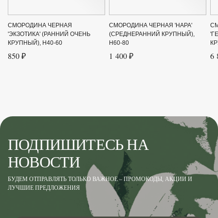
Срок созревания
Июль
Цвет листвы
Зелёный
СМОРОДИНА ЧЕРНАЯ
СМОРОДИНА ЧЕРНАЯ 'НАРА'
С
'ЭКЗОТИКА' (РАННИЙ ОЧЕНЬ
(СРЕДНЕРАННИЙ КРУПНЫЙ),
'Г
КРУПНЫЙ), H40-60
H60-80
КР
850 ₽
1 400 ₽
6 
ПОДПИШИТЕСЬ НА
НОВОСТИ
БУДЕМ ОТПРАВЛЯТЬ ТОЛЬКО ВАЖНОЕ – ПРОМОКОДЫ, АКЦИИ И
ЛУЧШИЕ ПРЕДЛОЖЕНИЯ