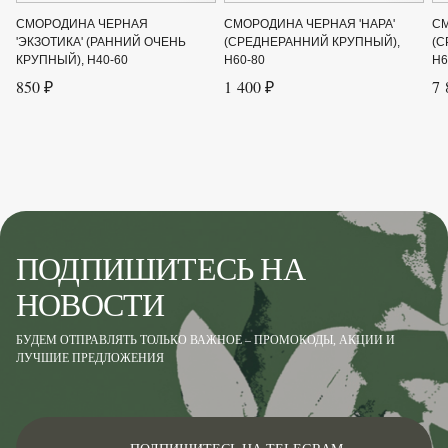
СМОРОДИНА ЧЕРНАЯ
СМОРОДИНА ЧЕРНАЯ 'НАРА'
СМ
Род
Смородина
'ЭКЗОТИКА' (РАННИЙ ОЧЕНЬ
(СРЕДНЕРАННИЙ КРУПНЫЙ),
(С
КРУПНЫЙ), H40-60
H60-80
H6
Сорт
'Ядреная' (средепоздний)
850 ₽
1 400 ₽
7 
Срок созревания
Июль-Август
Цвет листвы
Зелёный
Цвет цветка
Розовый
ПОДПИШИТЕСЬ НА
НОВОСТИ
БУДЕМ ОТПРАВЛЯТЬ ТОЛЬКО ВАЖНОЕ – ПРОМОКОДЫ, АКЦИИ И
ЛУЧШИЕ ПРЕДЛОЖЕНИЯ