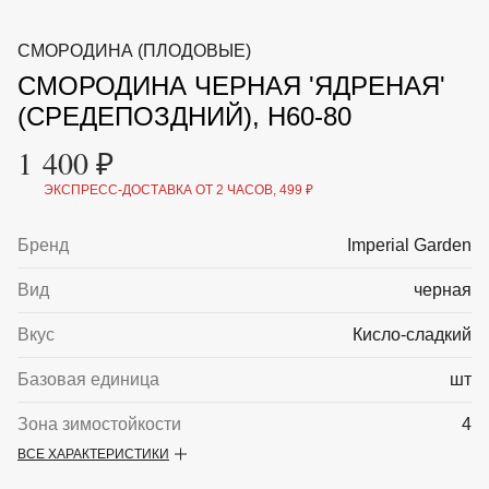
ВКА И
ДЕРЖАТЕЛИ
МАЛАЯ МЕХАНИЗАЦИЯ
СМОРОДИНА (ПЛОДОВЫЕ)
+7 (495) 197 87
УХОД
ОТПУГИВАТЕЛИ ОТ ПТИЦ, НАСЕКОМЫХ И
87
СМОРОДИНА ЧЕРНАЯ 'ЯДРЕНАЯ'
ГРЫЗУНОВ
САДОВАЯ ОДЕЖДА И ОБУВЬ
(СРЕДЕПОЗДНИЙ), H60-80
САДОВЫЙ ИНСТРУМЕНТ
СЕМЕНА
1 400 ₽
СРЕДСТВА ЗАЩИТЫ РАСТЕНИЙ И УДОБРЕНИЯ
ТОВАРЫ ДЛЯ БАНЬ И САУН
ЭКСПРЕСС-ДОСТАВКА ОТ 2 ЧАСОВ, 499 ₽
ТОВАРЫ ДЛЯ ПОЛИВА
ТОВАРЫ ДЛЯ ТУРИЗМА И ПИКНИКА
Бренд
Imperial Garden
ТОВАРЫ И АПТЕКА ДЛЯ ПРУДА
ХОЗ ТОВАРЫ
Вид
черная
Sale
Новинки
Акции
Вкус
Кисло-сладкий
Базовая единица
шт
Зона зимостойкости
4
ВСЕ ХАРАКТЕРИСТИКИ
Максимальная высота
1.5