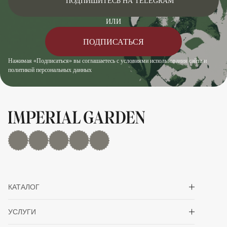
ПОДПИШИТЕСЬ НА TELEGRAM
ИЛИ
ПОДПИСАТЬСЯ
Нажимая «Подписаться» вы соглашаетесь с условиями использования сайта и
политикой персональных данных
MAX
Дзен
YouTube
rutube
Telegram
Показать/скрыть 
КАТАЛОГ
Показать/скрыть 
УСЛУГИ