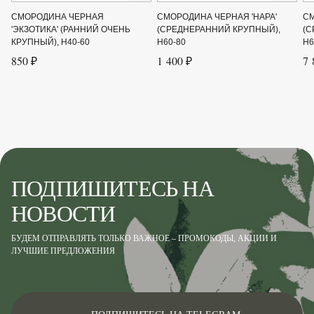
СМОРОДИНА ЧЕРНАЯ
СМОРОДИНА ЧЕРНАЯ 'НАРА'
СМ
Сорт
'Ядреная' (средепоздний)
'ЭКЗОТИКА' (РАННИЙ ОЧЕНЬ
(СРЕДНЕРАННИЙ КРУПНЫЙ),
(С
КРУПНЫЙ), H40-60
H60-80
H6
Срок созревания
Июль-Август
850 ₽
1 400 ₽
7 
Цвет листвы
Зелёный
Цвет цветка
Розовый
ПОДПИШИТЕСЬ НА
НОВОСТИ
БУДЕМ ОТПРАВЛЯТЬ ТОЛЬКО ВАЖНОЕ – ПРОМОКОДЫ, АКЦИИ И
ЛУЧШИЕ ПРЕДЛОЖЕНИЯ