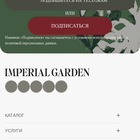
ПОДПИШИТЕСЬ НА TELEGRAM
ИЛИ
ПОДПИСАТЬСЯ
Нажимая «Подписаться» вы соглашаетесь с условиями использования сайта и
политикой персональных данных
MAX
Дзен
YouTube
rutube
Telegram
Показать/скрыть 
КАТАЛОГ
Показать/скрыть 
УСЛУГИ