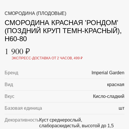
ВКА И
ДЕРЖАТЕЛИ
МАЛАЯ МЕХАНИЗАЦИЯ
СМОРОДИНА (ПЛОДОВЫЕ)
+7 (495) 197 87
УХОД
ОТПУГИВАТЕЛИ ОТ ПТИЦ, НАСЕКОМЫХ И
87
СМОРОДИНА КРАСНАЯ 'РОНДОМ'
ГРЫЗУНОВ
САДОВАЯ ОДЕЖДА И ОБУВЬ
(ПОЗДНИЙ КРУП ТЕМН-КРАСНЫЙ),
САДОВЫЙ ИНСТРУМЕНТ
H60-80
СЕМЕНА
СРЕДСТВА ЗАЩИТЫ РАСТЕНИЙ И УДОБРЕНИЯ
1 900 ₽
ТОВАРЫ ДЛЯ БАНЬ И САУН
ТОВАРЫ ДЛЯ ПОЛИВА
ЭКСПРЕСС-ДОСТАВКА ОТ 2 ЧАСОВ, 499 ₽
ТОВАРЫ ДЛЯ ТУРИЗМА И ПИКНИКА
ТОВАРЫ И АПТЕКА ДЛЯ ПРУДА
Бренд
Imperial Garden
ХОЗ ТОВАРЫ
Вид
красная
Sale
Новинки
Акции
Вкус
Кисло-сладкий
Базовая единица
шт
Декоративность
Куст среднерослый,
слабораскидистый, высотой до 1,5