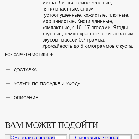
метра. Листья тёмно-зелёные,
пятилопастные, снизу
густоопушённые, кожистые, плотные,
морщинистые. Кисти длинные,
компактные, с 16–17 ягодами. Ягоды
крупные, тёмно-красные, с кисловатым
вкусом, массой 0,7 грамма.
Урожайность до 5 килограммов с куста.
ВСЕ ХАРАКТЕРИСТИКИ
Зона зимостойкости
4
ДОСТАВКА
Максимальная высота
1.5
УСЛУГИ ПО ПОСАДКЕ И УХОДУ
Описание
Куст среднерослый, слабораскидистый,
высотой до 1,5 метра. Листья тёмно-зелёные,
пятилопастные, снизу густоопушённые,
ОПИСАНИЕ
кожистые, плотные, морщинистые. Кисти
длинные, компактные, с 16–17 ягодами.
Ягоды крупные, тёмно-красные, с
ВАМ МОЖЕТ ПОДОЙТИ
кисловатым вкусом, массой 0,7 грамма.
Урожайность до 5 килограммов с куста.